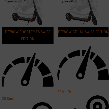
E-TWOW BOOSTER ES SWISS
E-TWOW GT+ SL SWISS EDITION
EDITION
20
Km/h
20
Km/h