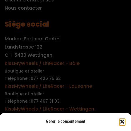
Nous contacter
Siège social
Markac Partners GmbH
Landstrasse 122
CH-5430 Wettingen
KissMyWheels / LifeRacer - Bâle
Boutique et atelier
Téléphone : 077 426 75 62
KissMyWheels / LifeRacer - Lausanne
Boutique et atelier
Téléphone : 077 467 31 03
KissMyWheels / LifeRacer - Wettingen
Boutique et atelier
Gérer le consentement
Téléphone : 079 747 00 36