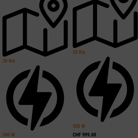
30
Km
30
Km
500
W
500
W
CHF
999.00