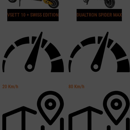
VSETT 10 + SWISS EDITION
DUALTRON SPIDER MAX
20
Km/h
80
Km/h