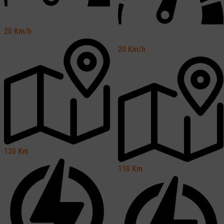
20
Km/h
20
Km/h
120
Km
110
Km