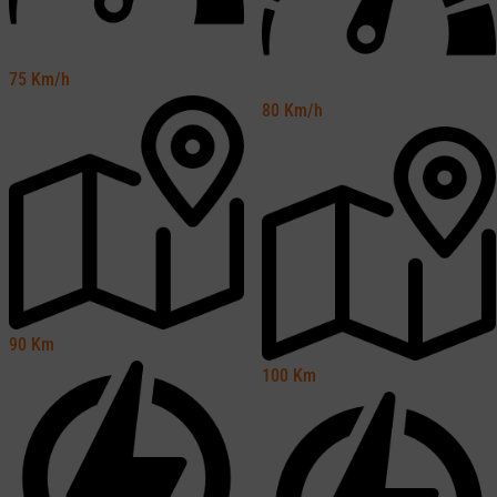
75
Km/h
80
Km/h
90
Km
100
Km