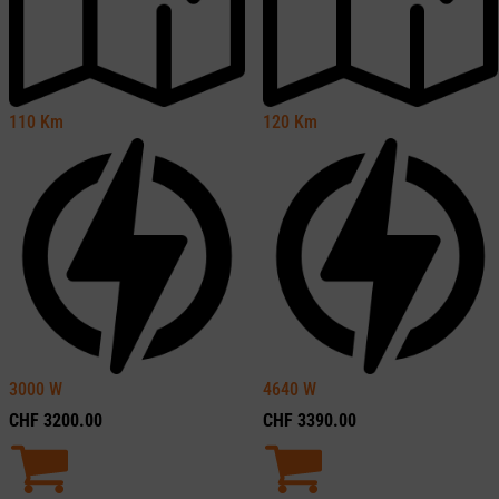
110
Km
120
Km
3000
W
4640
W
CHF
3200.00
CHF
3390.00