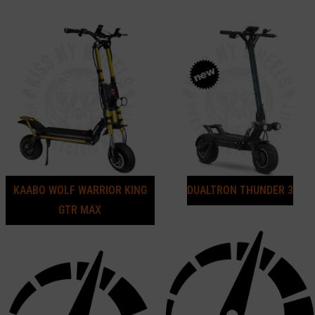
KAABO WOLF WARRIOR KING
DUALTRON THUNDER 3
GTR MAX