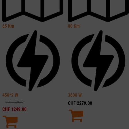
65
Km
80
Km
450*2
W
3600
W
CHF
1389.00
CHF
2279.00
CHF
1249.00