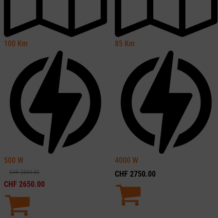
100
Km
85
Km
500
W
4000
W
CHF
2850.00
CHF
2750.00
CHF
2650.00