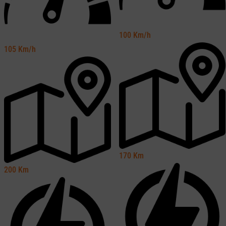
100
Km/h
105
Km/h
170
Km
200
Km