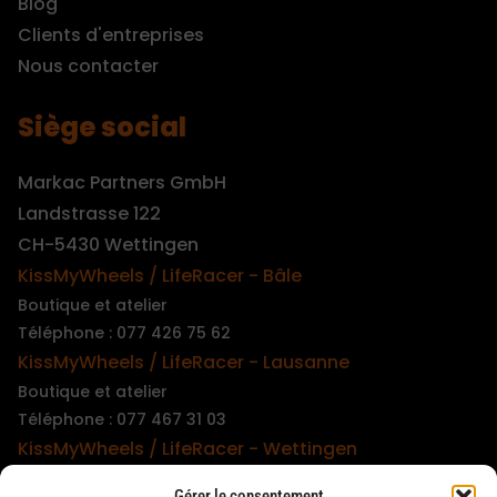
Blog
Clients d'entreprises
Nous contacter
Siège social
Markac Partners GmbH
Landstrasse 122
CH-5430 Wettingen
KissMyWheels / LifeRacer - Bâle
Boutique et atelier
Téléphone : 077 426 75 62
KissMyWheels / LifeRacer - Lausanne
Boutique et atelier
Téléphone : 077 467 31 03
KissMyWheels / LifeRacer - Wettingen
Boutique et atelier
Gérer le consentement