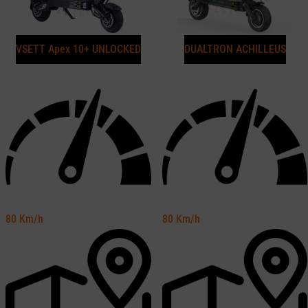
VSETT Apex 10+ UNLOCKED
DUALTRON ACHILLEUS
80
Km/h
80
Km/h