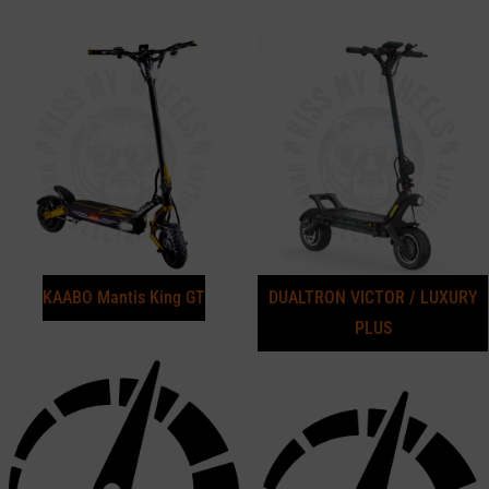
KAABO Mantis King GT
DUALTRON VICTOR / LUXURY
PLUS