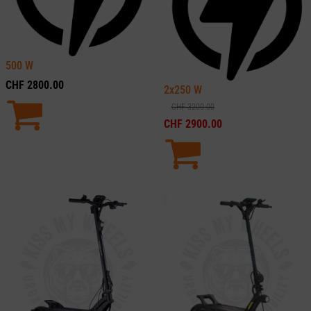
500
W
CHF
2800.00
2x250
W
CHF
3200.00
CHF
2900.00