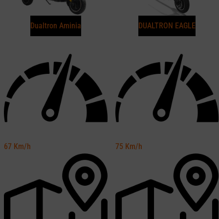
Dualtron Aminia
DUALTRON EAGLE
67
Km/h
75
Km/h