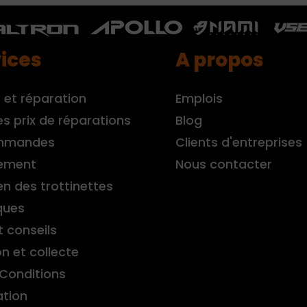
ices
A propos
 et réparation
Emplois
es prix de réparations
Blog
mmandes
Clients d'entreprises
ement
Nous contacter
en des trottinettes
ques
t conseils
on et collecte
Conditions
ation