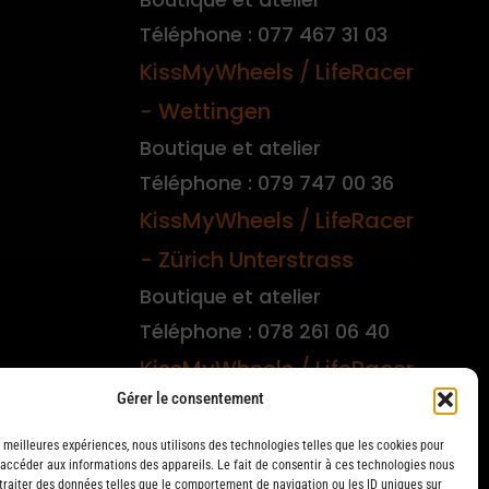
Téléphone : 077 467 31 03
KissMyWheels / LifeRacer
- Wettingen
Boutique et atelier
Téléphone : 079 747 00 36
KissMyWheels / LifeRacer
- Zürich Unterstrass
Boutique et atelier
Téléphone : 078 261 06 40
KissMyWheels / LifeRacer
Gérer le consentement
- Zürich Wiedikon
Atelier
s meilleures expériences, nous utilisons des technologies telles que les cookies pour
 accéder aux informations des appareils. Le fait de consentir à ces technologies nous
Téléphone : 044 594 48 87
traiter des données telles que le comportement de navigation ou les ID uniques sur