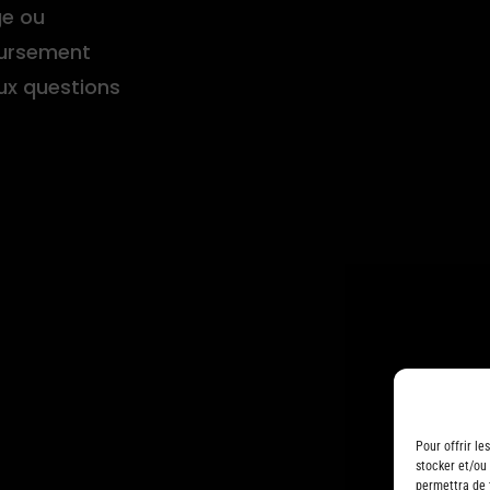
e ou
ursement
aux questions
Pour offrir le
stocker et/ou
permettra de 