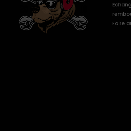
Echang
rembo
Foire 