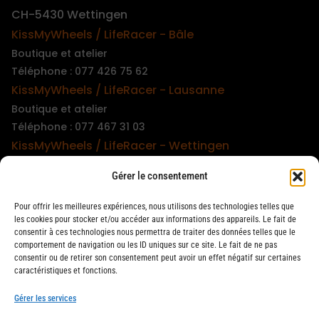
CH-5430 Wettingen
KissMyWheels / LifeRacer - Bâle
Boutique et atelier
Téléphone : 077 426 75 62
KissMyWheels / LifeRacer - Lausanne
Boutique et atelier
Téléphone : 077 467 31 03
KissMyWheels / LifeRacer - Wettingen
Boutique et atelier
Gérer le consentement
Téléphone : 079 747 00 36
KissMyWheels / LifeRacer - Zürich Unterstrass
Pour offrir les meilleures expériences, nous utilisons des technologies telles que
Boutique et atelier
les cookies pour stocker et/ou accéder aux informations des appareils. Le fait de
consentir à ces technologies nous permettra de traiter des données telles que le
Téléphone : 078 261 06 40
comportement de navigation ou les ID uniques sur ce site. Le fait de ne pas
KissMyWheels / LifeRacer - Zürich Wiedikon
consentir ou de retirer son consentement peut avoir un effet négatif sur certaines
caractéristiques et fonctions.
Atelier
Téléphone : 044 594 48 87
Gérer les services