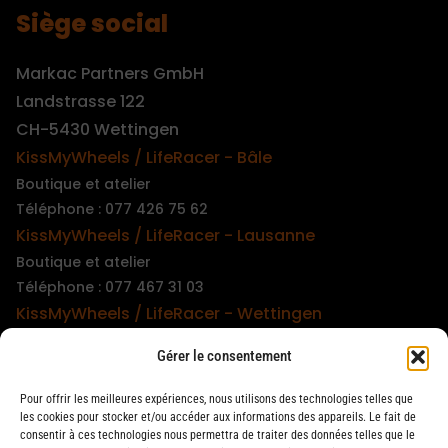
Siège social
Markac Partners GmbH
Landstrasse 122
CH-5430 Wettingen
KissMyWheels / LifeRacer - Bâle
Boutique et atelier
Téléphone : 077 426 75 62
KissMyWheels / LifeRacer - Lausanne
Boutique et atelier
Téléphone : 077 467 31 03
KissMyWheels / LifeRacer - Wettingen
Boutique et atelier
Gérer le consentement
Téléphone : 079 747 00 36
KissMyWheels / LifeRacer - Zürich Unterstrass
Pour offrir les meilleures expériences, nous utilisons des technologies telles que
Boutique et atelier
les cookies pour stocker et/ou accéder aux informations des appareils. Le fait de
consentir à ces technologies nous permettra de traiter des données telles que le
Téléphone : 078 261 06 40