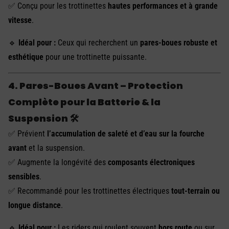
✅ Conçu pour les trottinettes
hautes performances et à grande
vitesse
.
🔹
Idéal pour :
Ceux qui recherchent un
pares-boues robuste et
esthétique
pour une trottinette puissante.
4. Pares-Boues Avant – Protection
Complète pour la Batterie & la
Suspension 🛠️
✅ Prévient
l’accumulation de saleté et d’eau sur la fourche
avant
et la suspension.
✅ Augmente la longévité des
composants électroniques
sensibles
.
✅ Recommandé pour les trottinettes électriques
tout-terrain ou
longue distance
.
🔹
Idéal pour :
Les riders qui roulent souvent
hors route
ou sur