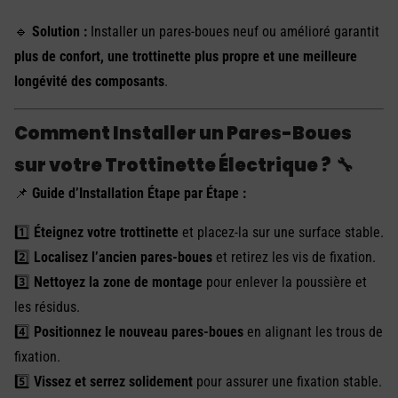
🔹
Solution :
Installer un pares-boues neuf ou amélioré garantit
plus de confort, une trottinette plus propre et une meilleure
longévité des composants
.
Comment Installer un Pares-Boues
sur votre Trottinette Électrique ?
🔧
📌
Guide d’Installation Étape par Étape :
1️⃣
Éteignez votre trottinette
et placez-la sur une surface stable.
2️⃣
Localisez l’ancien pares-boues
et retirez les vis de fixation.
3️⃣
Nettoyez la zone de montage
pour enlever la poussière et
les résidus.
4️⃣
Positionnez le nouveau pares-boues
en alignant les trous de
fixation.
5️⃣
Vissez et serrez solidement
pour assurer une fixation stable.