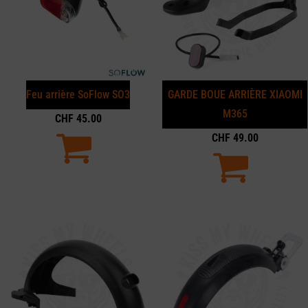
Feu arrière SoFlow SO3
GARDE BOUE ARRIÈRE XIAOMI
M365
CHF
45.00
CHF
49.00