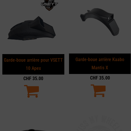
Garde-boue arrière Kaabo
Garde-boue arrière pour VSETT
Mantis X
10 Apex
CHF
35.00
CHF
35.00