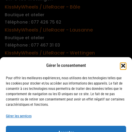
KissMyWheels / LifeRacer - Bâle
Boutique et atelier
Téléphone : 077 426 75 62
KissMyWheels / LifeRacer - Lausanne
Boutique et atelier
Téléphone : 077 467 31 03
KissMyWheels / LifeRacer - Wettingen
Boutique et atelier
Gérer le consentement
Téléphone : 079 747 00 36
KissMyWheels / LifeRacer - Zürich Unterstrass
Pour offrir les meilleures expériences, nous utilisons des technologies telles que
Boutique et atelier
les cookies pour stocker et/ou accéder aux informations des appareils. Le fait de
consentir à ces technologies nous permettra de traiter des données telles que le
Téléphone : 078 261 06 40
comportement de navigation ou les ID uniques sur ce site. Le fait de ne pas
KissMyWheels / LifeRacer - Zürich Wiedikon
consentir ou de retirer son consentement peut avoir un effet négatif sur certaines
caractéristiques et fonctions.
Atelier
Téléphone : 044 594 48 87
Gérer les services