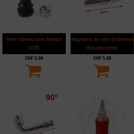
Valve tubeless pneu Ninebot
Adaptateur de valve d'extension
G30D
d'air pour pneus
CHF
5.00
CHF
5.00