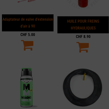
Adaptateur de valve d'extension
HUILE POUR FREINS
d'air à 90
HYDRAULIQUES
CHF
5.00
CHF
8.90