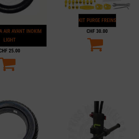
KIT PURGE FREINS
 AIR AVANT INOKIM
CHF
30.00
LIGHT
CHF
25.00