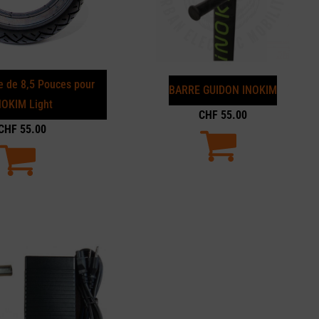
e de 8,5 Pouces pour
BARRE GUIDON INOKIM
NOKIM Light
CHF
55.00
CHF
55.00