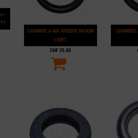
es -
UTT
CHAMBRE A AIR ARRIERE INOKIM
CHAMBRE A
LIGHT
CHF
25.00