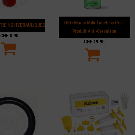
OKO Magic Milk Tubeless Pro -
FREINS HYDRAULIQUES
Produit Anti-Crevaison
CHF
8.90
CHF
19.90