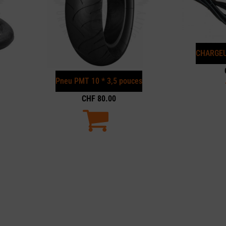
CHARGEU
Pneu PMT 10 * 3,5 pouces
CHF
80.00