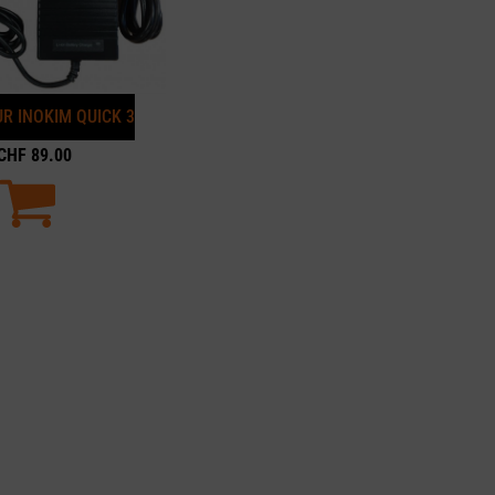
R INOKIM QUICK 3
CHF
89.00