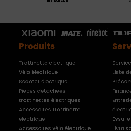
à
En Suisse
Produits
Serv
Trottinette électrique
Service
Vélo électrique
Liste d
Scooter électrique
Préco
Pièces détachées
Financ
trottinettes électriques
Entreti
Accessoires trottinette
électri
électrique
Essai e
Accessoires vélo électrique
Livrais