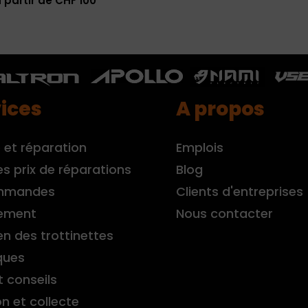
 partir de CHF 100
ices
A propos
 et réparation
Emplois
es prix de réparations
Blog
mmandes
Clients d'entreprises
ement
Nous contacter
en des trottinettes
ques
t conseils
on et collecte