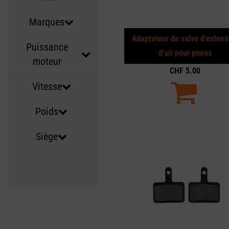
Marques
Adaptateur de valve d'extens
Puissance
d'air pour pneus
moteur
CHF
5.00
Vitesse
Poids
Siège