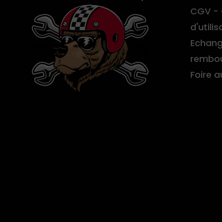
CGV - 
d'utilis
Echang
rembo
Foire 