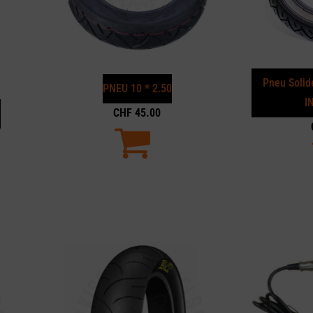
Pneu Solid
PNEU 10 * 2.50
I
CHF
45.00
M