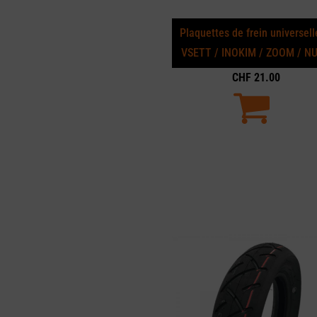
Plaquettes de frein universell
VSETT / INOKIM / ZOOM / N
CHF
21.00