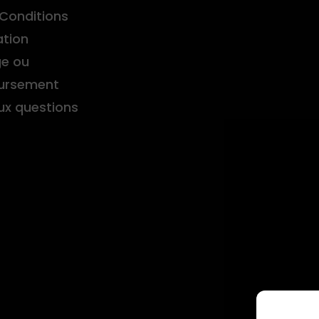
Conditions
ation
e ou
ursement
aux questions