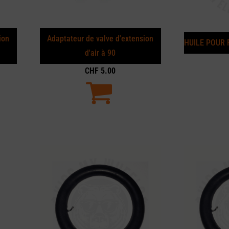
ion
Adaptateur de valve d'extension
HUILE POUR 
d'air à 90
CHF
5.00