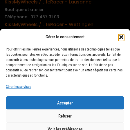
KissMyWheels / LifeRacer - Lausanne
Boutique et atelier
Téléphone : 077 467 31 03
KissMyWheels / LifeRacer - Wettingen
Boutique et atelier
Gérer le consentement
Téléphone : 079 747 00 36
KissMyWheels / LifeRacer - Zürich Unterstrass
Pour offrir les meilleures expériences, nous utilisons des technologies telles que
Boutique et atelier
les cookies pour stocker et/ou accéder aux informations des appareils. Le fait de
consentir à ces technologies nous permettra de traiter des données telles que le
Téléphone : 078 261 06 40
comportement de navigation ou les ID uniques sur ce site. Le fait de ne pas
KissMyWheels / LifeRacer - Zürich Wiedikon
consentir ou de retirer son consentement peut avoir un effet négatif sur certaines
caractéristiques et fonctions.
Atelier
Téléphone : 044 594 48 87
Gérer les services
Accepter
LifeRacer / KissMyWheels © 2026 Tous droits réservés
Refuser
Voir les préférences