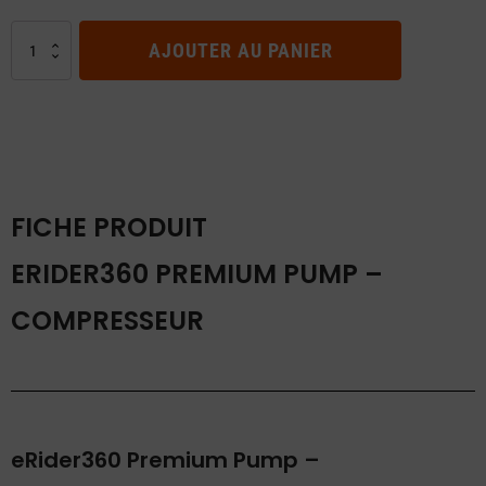
quantité
AJOUTER AU PANIER
de
eRider360
Premium
Pump
–
Compresseur
FICHE PRODUIT
ERIDER360 PREMIUM PUMP –
COMPRESSEUR
eRider360 Premium Pump –