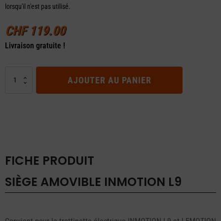
lorsqu'il n'est pas utilisé.
CHF
119.00
Livraison gratuite !
quantité
AJOUTER AU PANIER
de
SIÈGE
AMOVIBLE
INMOTION
L9
FICHE PRODUIT
SIÈGE AMOVIBLE INMOTION L9