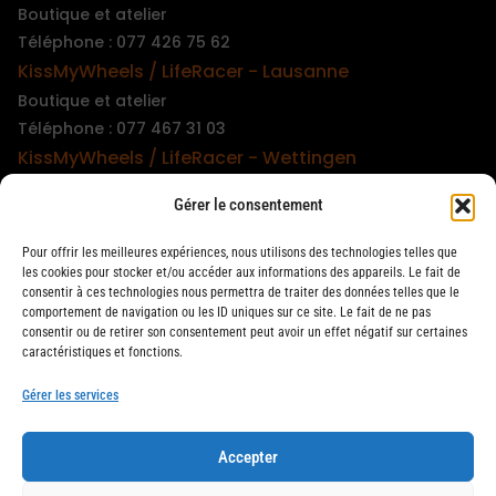
Boutique et atelier
Téléphone : 077 426 75 62
KissMyWheels / LifeRacer - Lausanne
Boutique et atelier
Téléphone : 077 467 31 03
KissMyWheels / LifeRacer - Wettingen
Boutique et atelier
Gérer le consentement
Téléphone : 079 747 00 36
KissMyWheels / LifeRacer - Zürich Unterstrass
Pour offrir les meilleures expériences, nous utilisons des technologies telles que
Boutique et atelier
les cookies pour stocker et/ou accéder aux informations des appareils. Le fait de
consentir à ces technologies nous permettra de traiter des données telles que le
Téléphone : 078 261 06 40
comportement de navigation ou les ID uniques sur ce site. Le fait de ne pas
KissMyWheels / LifeRacer - Zürich Wiedikon
consentir ou de retirer son consentement peut avoir un effet négatif sur certaines
caractéristiques et fonctions.
Atelier
Téléphone : 044 594 48 87
Gérer les services
Accepter
LifeRacer / KissMyWheels © 2026 Tous droits réservés