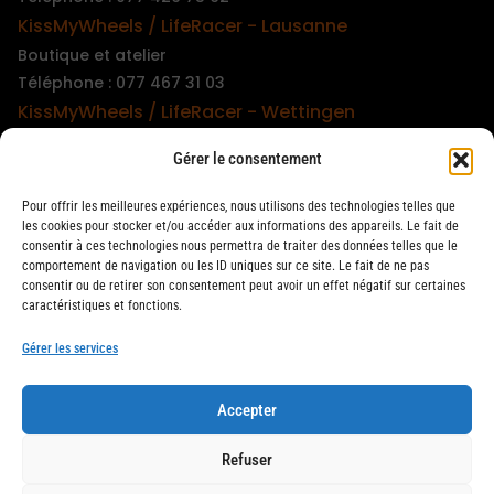
KissMyWheels / LifeRacer - Lausanne
Boutique et atelier
Téléphone : 077 467 31 03
KissMyWheels / LifeRacer - Wettingen
Boutique et atelier
Gérer le consentement
Téléphone : 079 747 00 36
KissMyWheels / LifeRacer - Zürich Unterstrass
Pour offrir les meilleures expériences, nous utilisons des technologies telles que
Boutique et atelier
les cookies pour stocker et/ou accéder aux informations des appareils. Le fait de
consentir à ces technologies nous permettra de traiter des données telles que le
Téléphone : 078 261 06 40
comportement de navigation ou les ID uniques sur ce site. Le fait de ne pas
KissMyWheels / LifeRacer - Zürich Wiedikon
consentir ou de retirer son consentement peut avoir un effet négatif sur certaines
caractéristiques et fonctions.
Atelier
Téléphone : 044 594 48 87
Gérer les services
Accepter
LifeRacer / KissMyWheels © 2026 Tous droits réservés
Refuser