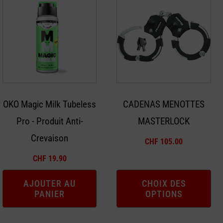
produit
a
plusieurs
variations.
Les
options
peuvent
OKO Magic Milk Tubeless
CADENAS MENOTTES
être
Pro - Produit Anti-
MASTERLOCK
choisies
sur
Crevaison
CHF
105.00
la
CHF
19.90
page
du
AJOUTER AU
CHOIX DES
produit
PANIER
OPTIONS