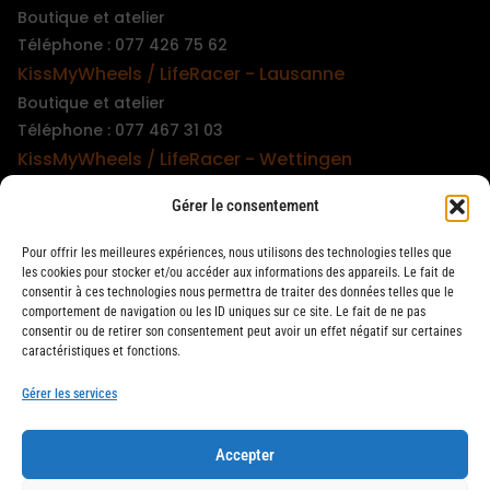
Boutique et atelier
Téléphone : 077 426 75 62
KissMyWheels / LifeRacer - Lausanne
Boutique et atelier
Téléphone : 077 467 31 03
KissMyWheels / LifeRacer - Wettingen
Boutique et atelier
Gérer le consentement
Téléphone : 079 747 00 36
KissMyWheels / LifeRacer - Zürich Unterstrass
Pour offrir les meilleures expériences, nous utilisons des technologies telles que
Boutique et atelier
les cookies pour stocker et/ou accéder aux informations des appareils. Le fait de
consentir à ces technologies nous permettra de traiter des données telles que le
Téléphone : 078 261 06 40
comportement de navigation ou les ID uniques sur ce site. Le fait de ne pas
KissMyWheels / LifeRacer - Zürich Wiedikon
consentir ou de retirer son consentement peut avoir un effet négatif sur certaines
caractéristiques et fonctions.
Atelier
Téléphone : 044 594 48 87
Gérer les services
Accepter
LifeRacer / KissMyWheels © 2026 Tous droits réservés