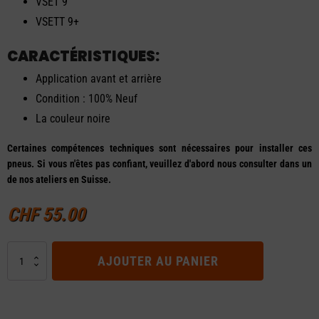
VSET 9
VSETT 9+
CARACTÉRISTIQUES:
Application avant et arrière
Condition : 100% Neuf
La couleur noire
Certaines compétences techniques sont nécessaires pour installer ces
pneus. Si vous n'êtes pas confiant, veuillez d'abord nous consulter dans un
de nos ateliers en Suisse.
CHF
55.00
quantité
AJOUTER AU PANIER
de
Pneus
tout-
terrain