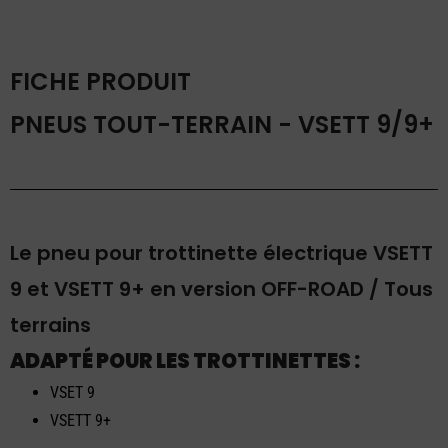
-
VSETT
9/9+
FICHE PRODUIT
PNEUS TOUT-TERRAIN - VSETT 9/9+
Le pneu pour trottinette électrique VSETT
9 et VSETT 9+ en version OFF-ROAD / Tous
terrains
ADAPTÉ POUR LES TROTTINETTES :
VSET 9
VSETT 9+