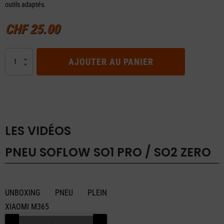
outils adaptés.
CHF
25.00
quantité
AJOUTER AU PANIER
de
Pneu
SoFlow
SO1
PRO
/
LES VIDÉOS
SO2
ZERO
PNEU SOFLOW SO1 PRO / SO2 ZERO
UNBOXING PNEU PLEIN
XIAOMI M365