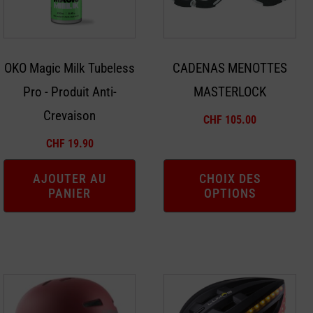
Les
options
peuvent
OKO Magic Milk Tubeless
CADENAS MENOTTES
être
Pro - Produit Anti-
MASTERLOCK
choisies
sur
Crevaison
CHF
105.00
la
CHF
19.90
page
du
AJOUTER AU
CHOIX DES
produit
PANIER
OPTIONS
Ce
Ce
produit
produit