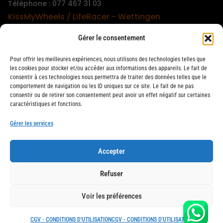
Téléphone : 077 467 31 03
KissMyWheels / LifeRacer - Wettingen
Boutique et atelier
Gérer le consentement
Téléphone : 079 747 00 36
KissMyWheels / LifeRacer - Zürich Unterstrass
Pour offrir les meilleures expériences, nous utilisons des technologies telles que
Boutique et atelier
les cookies pour stocker et/ou accéder aux informations des appareils. Le fait de
consentir à ces technologies nous permettra de traiter des données telles que le
Téléphone : 078 261 06 40
comportement de navigation ou les ID uniques sur ce site. Le fait de ne pas
KissMyWheels / LifeRacer - Zürich Wiedikon
consentir ou de retirer son consentement peut avoir un effet négatif sur certaines
caractéristiques et fonctions.
Atelier
Téléphone : 044 594 48 87
Gérer les services
Accepter
LifeRacer / KissMyWheels © 2026 Tous droits réservés
Refuser
Voir les préférences
CGV - CONDITIONS D'UTILISATION
CGV - CONDITIONS D'UTILISATION