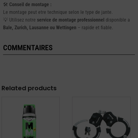
🛠️
Conseil de montage :
Le montage peut etre technique selon le type de jante.
💡 Utilisez notre
service de montage professionnel
disponible a
Bale, Zurich, Lausanne ou Wettingen
– rapide et fiable.
COMMENTAIRES
Related products
Ce
produit
a
plusieurs
variations.