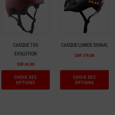
a
a
plusieurs
plusieurs
variations.
variations.
Les
Les
options
options
peuvent
peuvent
CASQUE TSG
CASQUE LUMOS SIGNAL
être
être
EVOLUTION
choisies
choisies
CHF
179.00
sur
sur
CHF
69.00
la
la
page
page
CHOIX DES
CHOIX DES
OPTIONS
OPTIONS
du
du
produit
produit