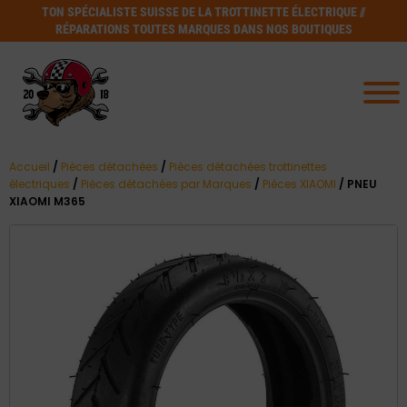
TON SPÉCIALISTE SUISSE DE LA TROTTINETTE ÉLECTRIQUE //
RÉPARATIONS TOUTES MARQUES DANS NOS BOUTIQUES
Accueil
/
Pièces détachées
/
Pièces détachées trottinettes
électriques
/
Pièces détachées par Marques
/
Pièces XIAOMI
/ PNEU
XIAOMI M365