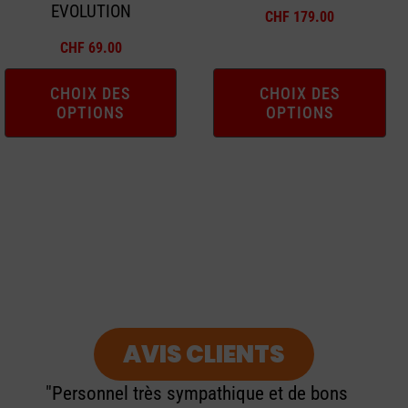
EVOLUTION
choisies
choisies
CHF
179.00
sur
sur
CHF
69.00
la
la
page
page
CHOIX DES
CHOIX DES
OPTIONS
OPTIONS
du
du
produit
produit
AVIS CLIENTS
"Personnel très sympathique et de bons