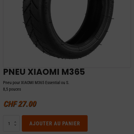
PNEU XIAOMI M365
Pneu pour XIAOMI M365 Essential ou S.
8,5 pouces
CHF
27.00
quantité
AJOUTER AU PANIER
de
PNEU