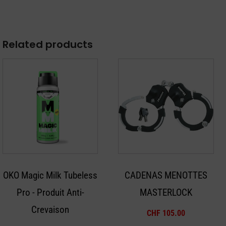
Related products
Ce
produit
a
plusieurs
variations.
Les
options
peuvent
OKO Magic Milk Tubeless
CADENAS MENOTTES
être
Pro - Produit Anti-
MASTERLOCK
choisies
sur
Crevaison
CHF
105.00
la