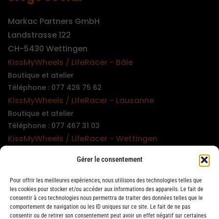
Markac Partners GmbH
Landstrasse 122
CH-5430 Wettingen
KissMyWheels / LifeRacer - Bâle
Boutique et atelier
Téléphone : 077 426 75 62
KissMyWheels / LifeRacer - Lausanne
Boutique et atelier
Téléphone : 077 467 31 03
KissMyWheels / LifeRacer - Wettingen
Boutique et atelier
Gérer le consentement
Téléphone : 079 747 00 36
KissMyWheels / LifeRacer - Zürich Unterstrass
Pour offrir les meilleures expériences, nous utilisons des technologies telles que
Boutique et atelier
les cookies pour stocker et/ou accéder aux informations des appareils. Le fait de
consentir à ces technologies nous permettra de traiter des données telles que le
Téléphone : 078 261 06 40
comportement de navigation ou les ID uniques sur ce site. Le fait de ne pas
KissMyWheels / LifeRacer - Zürich Wiedikon
consentir ou de retirer son consentement peut avoir un effet négatif sur certaines