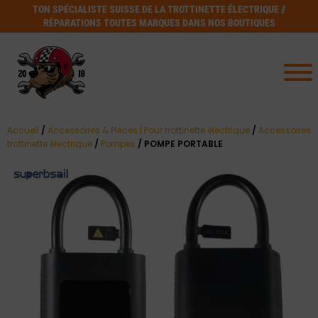
TON SPÉCIALISTE SUISSE DE LA TROTTINETTE ÉLECTRIQUE //
RÉPARATIONS TOUTES MARQUES DANS NOS BOUTIQUES
Accueil
/
Accessoires & Pièces | Pour trottinette électrique
/
Accessoires
trottinette électrique
/
Pompes
/ POMPE PORTABLE