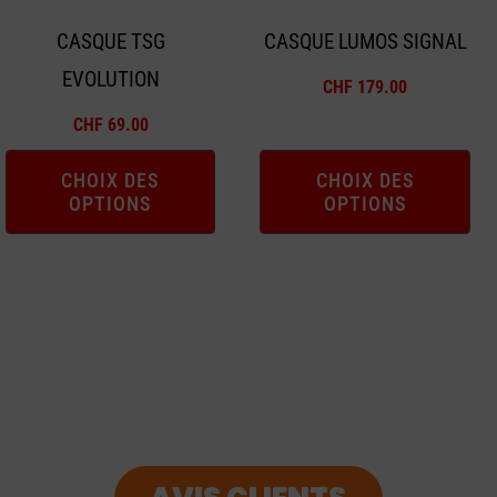
peuvent
peuvent
CASQUE TSG
CASQUE LUMOS SIGNAL
être
être
EVOLUTION
choisies
choisies
CHF
179.00
sur
sur
CHF
69.00
la
la
page
page
CHOIX DES
CHOIX DES
OPTIONS
OPTIONS
du
du
produit
produit