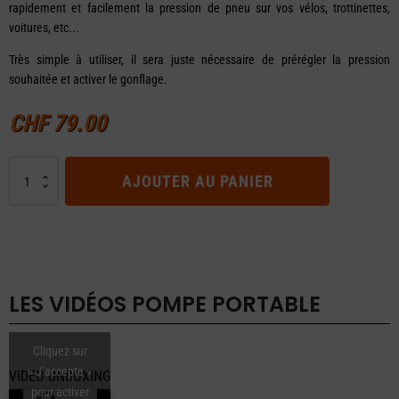
rapidement et facilement la pression de pneu sur vos vélos, trottinettes,
voitures, etc...
Très simple à utiliser, il sera juste nécessaire de prérégler la pression
souhaitée et activer le gonflage.
CHF
79.00
quantité
AJOUTER AU PANIER
de
POMPE
PORTABLE
LES VIDÉOS
POMPE PORTABLE
Cliquez sur
« J’accepte »
VIDEO UNBOXING
pour activer