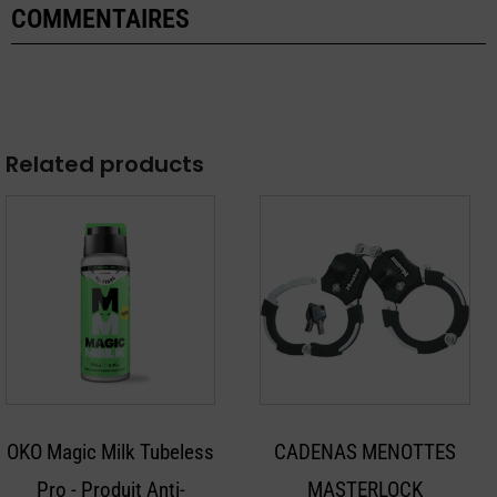
COMMENTAIRES
Related products
Ce
produit
a
plusieurs
variations.
Les
options
peuvent
OKO Magic Milk Tubeless
CADENAS MENOTTES
être
Pro - Produit Anti-
MASTERLOCK
choisies