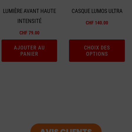
peuvent
LUMIÈRE AVANT HAUTE
CASQUE LUMOS ULTRA
être
INTENSITÉ
choisies
CHF
140.00
sur
CHF
79.00
la
page
AJOUTER AU
CHOIX DES
PANIER
OPTIONS
du
produit