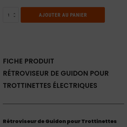
quantité
AJOUTER AU PANIER
de
Rétroviseur
de
Guidon
pour
Trottinettes
Électriques
FICHE PRODUIT
RÉTROVISEUR DE GUIDON POUR
TROTTINETTES ÉLECTRIQUES
Rétroviseur de Guidon pour Trottinettes