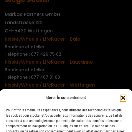
Markac Partners GmbH
Landstrasse 122
CH-5430 Wettingen
KissMyWheels / LifeRacer - Bâle
Boutique et atelier
Téléphone : 077 426 75 62
KissMyWheels / LifeRacer - Lausanne
Boutique et atelier
Téléphone : 077 467 31 03
KissMyWheels / LifeRacer - Wettingen
Boutique et atelier
Gérer le consentement
Téléphone : 079 747 00 36
KissMyWheels / LifeRacer - Zürich Unterstrass
Pour offrir les meilleures expériences, nous utilisons des technologies telles que
Boutique et atelier
les cookies pour stocker et/ou accéder aux informations des appareils. Le fait de
consentir à ces technologies nous permettra de traiter des données telles que le
Téléphone : 078 261 06 40
comportement de navigation ou les ID uniques sur ce site. Le fait de ne pas
KissMyWheels / LifeRacer - Zürich Wiedikon
consentir ou de retirer son consentement peut avoir un effet négatif sur certaines