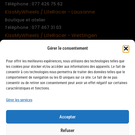
Téléphone : 077 426 75 62
KissMyWheels / LifeRacer - Lausanne
Boutique et atelier
Téléphone : 077 467 31 03
KissMyWheels / LifeRacer - Wettingen
Boutique et atelier
Gérer le consentement
Téléphone : 079 747 00 36
KissMyWheels / LifeRacer - Zürich Unterstrass
Pour offrir les meilleures expériences, nous utilisons des technologies telles que
Boutique et atelier
les cookies pour stocker et/ou accéder aux informations des appareils. Le fait de
consentir à ces technologies nous permettra de traiter des données telles que le
Téléphone : 078 261 06 40
comportement de navigation ou les ID uniques sur ce site. Le fait de ne pas
KissMyWheels / LifeRacer - Zürich Wiedikon
consentir ou de retirer son consentement peut avoir un effet négatif sur certaines
caractéristiques et fonctions.
Atelier
Téléphone : 044 594 48 87
Gérer les services
Accepter
LifeRacer / KissMyWheels © 2026 Tous droits réservés
Refuser