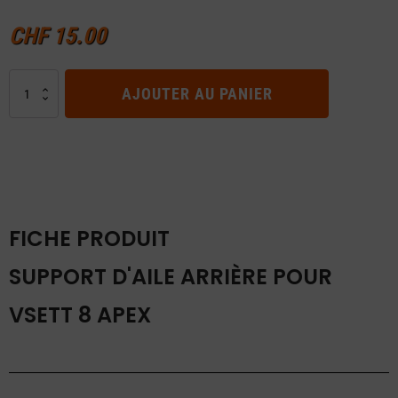
CHF
15.00
quantité
AJOUTER AU PANIER
de
Support
d'aile
arrière
pour
VSETT
8
FICHE PRODUIT
Apex
SUPPORT D'AILE ARRIÈRE POUR
VSETT 8 APEX