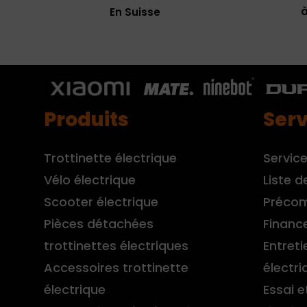
à
En Suisse
Produits
Serv
Trottinette électrique
Service
Vélo électrique
Liste d
Scooter électrique
Préco
Pièces détachées
Financ
trottinettes électriques
Entreti
Accessoires trottinette
électri
électrique
Essai e