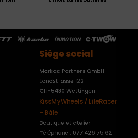
6 mois sur les batteries
Siège social
Markac Partners GmbH
Landstrasse 122
CH-5430 Wettingen
KissMyWheels / LifeRacer
- Bâle
Boutique et atelier
Téléphone : 077 426 75 62