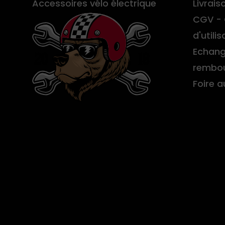
Accessoires vélo électrique
Livrais
CGV - 
d'utilis
Echang
rembo
Foire 