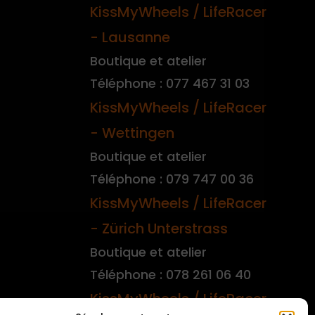
KissMyWheels / LifeRacer
- Lausanne
Boutique et atelier
Téléphone : 077 467 31 03
KissMyWheels / LifeRacer
- Wettingen
Boutique et atelier
Téléphone : 079 747 00 36
KissMyWheels / LifeRacer
- Zürich Unterstrass
Boutique et atelier
Téléphone : 078 261 06 40
KissMyWheels / LifeRacer