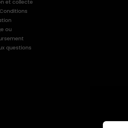
on et collecte
Conditions
ation
e ou
ursement
aux questions