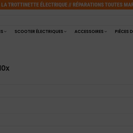
E LA TROTTINETTE ÉLECTRIQUE // RÉPARATIONS TOUTES M
ES
SCOOTER ÉLECTRIQUES
ACCESSOIRES
PIÈCES 
10x