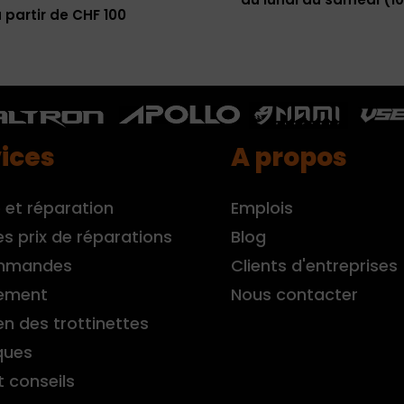
 partir de CHF 100
ices
A propos
 et réparation
Emplois
es prix de réparations
Blog
mmandes
Clients d'entreprises
ement
Nous contacter
en des trottinettes
ques
t conseils