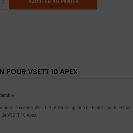
AJOUTER AU PANIER
on
N POUR VSETT 10 APEX
durable
u pour l'e-scooter VSETT 10 Apex. Ce guidon de haute qualité est conçu
rs du VSETT 10 Apex.