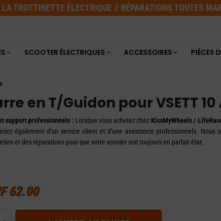
E LA TROTTINETTE ÉLECTRIQUE // RÉPARATIONS TOUTES M
ES
SCOOTER ÉLECTRIQUES
ACCESSOIRES
PIÈCES 
x
rre en T/Guidon pour VSETT 10
et support professionnels :
Lorsque vous achetez chez
KissMyWheels / LifeRace
iciez également d'un service client et d'une assistance professionnels. Nous off
etien et des réparations pour que votre scooter soit toujours en parfait état.
F
62.00
té