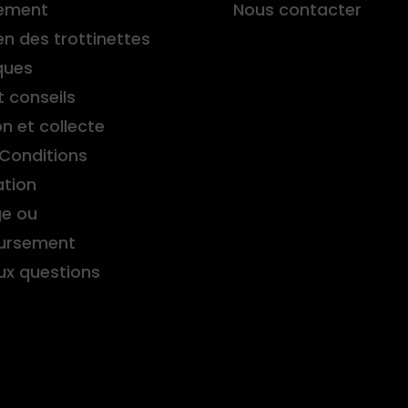
ement
Nous contacter
en des trottinettes
ques
t conseils
on et collecte
Conditions
ation
e ou
ursement
aux questions