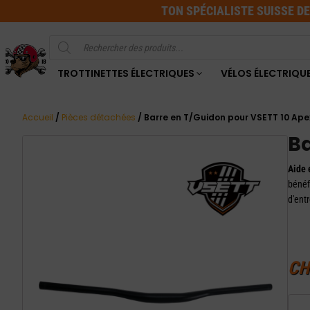
TON SPÉCIALISTE SUISSE D
Recherche
de
produits
TROTTINETTES ÉLECTRIQUES
VÉLOS ÉLECTRIQU
Accueil
/
Pièces détachées
/ Barre en T/Guidon pour VSETT 10 Ape
Ba
Aide 
bénéf
d'entr
CH
quanti