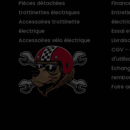
Pièces détachées
Financ
trottinettes électriques
Entreti
Accessoires trottinette
électri
électrique
Essai e
Accessoires vélo électrique
Livrais
CGV - 
d'utilis
Echang
rembo
Foire 