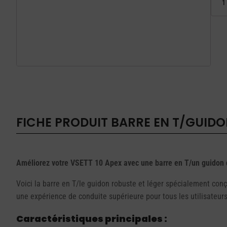
de
Barre
en
T/Guid
pour
VSETT
10
Apex
FICHE PRODUIT
BARRE EN T/GUIDO
Améliorez votre VSETT 10 Apex avec une barre en T/un guidon 
Voici la barre en T/le guidon robuste et léger spécialement conç
une expérience de conduite supérieure pour tous les utilisateu
Caractéristiques principales :