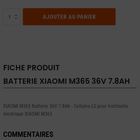
initial
actuel
était :
est :
quantité
CHF 194.00.
CHF 154.00.
AJOUTER AU PANIER
de
BATTERIE
XIAOMI
M365
36V
7.8AH
FICHE PRODUIT
BATTERIE XIAOMI M365 36V 7.8AH
XIAOMI M365 Batterie 36V 7.8Ah - Cellules LG pour trottinette
électrique XIAOMI M365
COMMENTAIRES