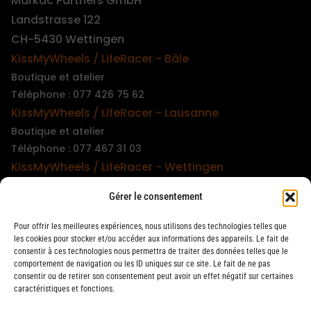
Markac Partners GmbH
Landstrasse 122
CH-5430 Wettingen
KissMyWheels / LifeRacer - Bâle
Boutique et atelier
Téléphone : 077 426 75 62
KissMyWheels / LifeRacer - Lausanne
Boutique et atelier
Téléphone : 077 467 31 03
KissMyWheels / LifeRacer - Wettingen
Boutique et atelier
Gérer le consentement
Téléphone : 079 747 00 36
KissMyWheels / LifeRacer - Zürich Unterstrass
Pour offrir les meilleures expériences, nous utilisons des technologies telles que
Boutique et atelier
les cookies pour stocker et/ou accéder aux informations des appareils. Le fait de
consentir à ces technologies nous permettra de traiter des données telles que le
Téléphone : 078 261 06 40
comportement de navigation ou les ID uniques sur ce site. Le fait de ne pas
KissMyWheels / LifeRacer - Zürich Wiedikon
consentir ou de retirer son consentement peut avoir un effet négatif sur certaines
caractéristiques et fonctions.
Atelier
Téléphone : 044 594 48 87