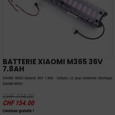
BATTERIE XIAOMI M365 36V
7.8AH
XIAOMI M365 Batterie 36V 7.8Ah - Cellules LG pour trottinette électrique
XIAOMI M365
CHF
194.00
Le
Le
CHF
154.00
prix
prix
Livraison gratuite !