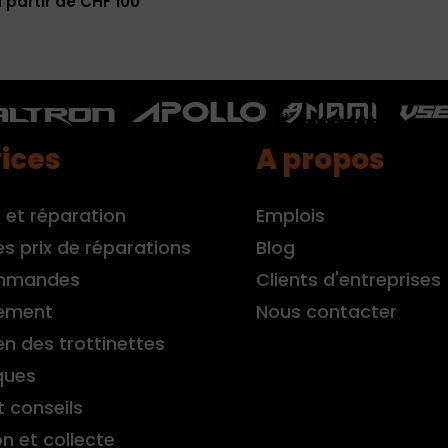
 partir de CHF 100
ices
A propos
 et réparation
Emplois
es prix de réparations
Blog
mmandes
Clients d'entreprises
ement
Nous contacter
en des trottinettes
ques
t conseils
on et collecte