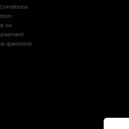
Conditions
ation
e ou
ursement
aux questions