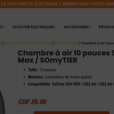
E LA TROTTINETTE ÉLECTRIQUE // RÉPARATIONS TOUTES M
ES
SCOOTER ÉLECTRIQUES
ACCESSOIRES
PIÈCES 
s
/
Pièces détachées par Marques
/
Pièces SOFLOW
/ Chambre à air 10 po
Chambre à air 10 pouces S
Max / SOmyTIER
Taille
: 10 pouces
Matériau
: Caoutchouc de haute qualité
Compatibilité
:
SoFlow SO4 PRO / SO2 Air / SO2 Air
CHF
20.00