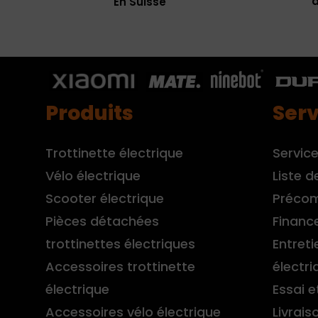
à
En Suisse
Produits
Serv
Trottinette électrique
Service
Vélo électrique
Liste d
Scooter électrique
Préco
Pièces détachées
Financ
trottinettes électriques
Entreti
Accessoires trottinette
électri
électrique
Essai e
Accessoires vélo électrique
Livrais