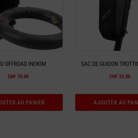
U OFFROAD INOKIM
SAC DE GUIDON TROTTI
CHF
70.00
CHF
25.00
OUTER AU PANIER
AJOUTER AU PAN