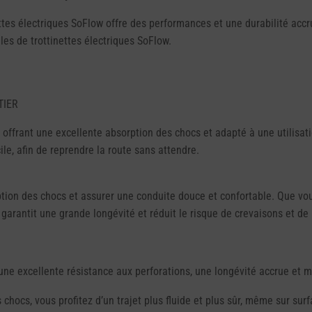
ttes électriques SoFlow offre des performances et une durabilité accr
s de trottinettes électriques SoFlow.
TIER
 offrant une excellente absorption des chocs et adapté à une utilisat
le, afin de reprendre la route sans attendre.
ion des chocs et assurer une conduite douce et confortable. Que vous r
garantit une grande longévité et réduit le risque de crevaisons et d
e excellente résistance aux perforations, une longévité accrue et 
chocs, vous profitez d’un trajet plus fluide et plus sûr, même sur sur