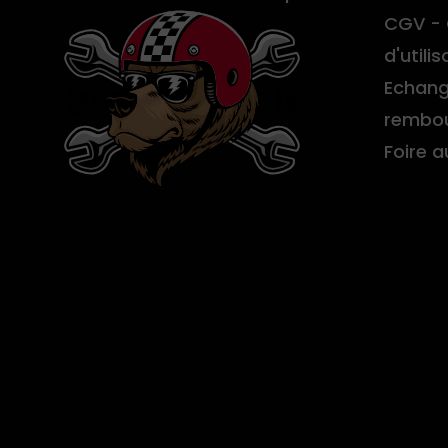
CGV - 
d'utilis
Echang
rembo
Foire 