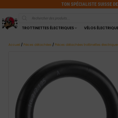
TON SPÉCIALISTE SUISSE D
Recherche
de
produits
TROTTINETTES ÉLECTRIQUES
VÉLOS ÉLECTRIQU
Accueil
/
Pièces détachées
/
Pièces détachées trottinettes électrique