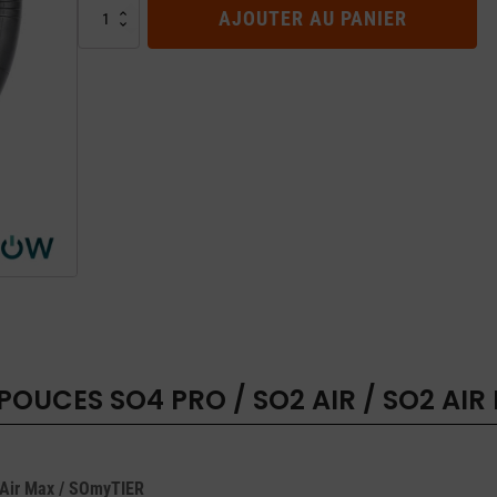
quantité
AJOUTER AU PANIER
de
Chambre
à
air
10
pouces
SO4
PRO
/
SO2
Air
/
SO2
Air
Max
/
POUCES SO4 PRO / SO2 AIR / SO2 AIR
SOmyTIER
 Air Max / SOmyTIER