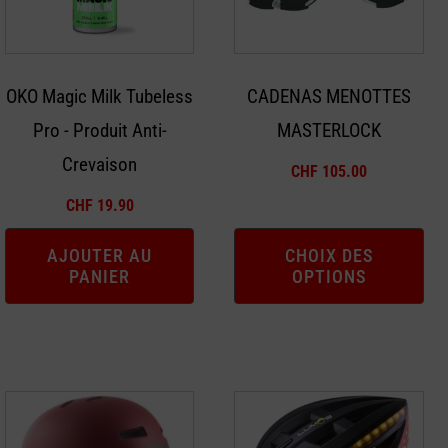
Les
options
peuvent
OKO Magic Milk Tubeless
CADENAS MENOTTES
être
Pro - Produit Anti-
MASTERLOCK
choisies
sur
Crevaison
CHF
105.00
la
CHF
19.90
page
du
AJOUTER AU
CHOIX DES
produit
PANIER
OPTIONS
Ce
Ce
produit
produit