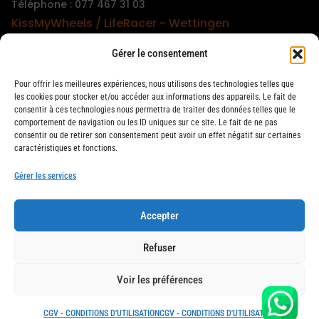
Téléphone : 077 467 31 03
KissMyWheels / LifeRacer - Wettingen
Boutique et atelier
Gérer le consentement
Téléphone : 079 747 00 36
KissMyWheels / LifeRacer - Zürich Unterstrass
Pour offrir les meilleures expériences, nous utilisons des technologies telles que
Boutique et atelier
les cookies pour stocker et/ou accéder aux informations des appareils. Le fait de
consentir à ces technologies nous permettra de traiter des données telles que le
Téléphone : 078 261 06 40
comportement de navigation ou les ID uniques sur ce site. Le fait de ne pas
KissMyWheels / LifeRacer - Zürich Wiedikon
consentir ou de retirer son consentement peut avoir un effet négatif sur certaines
caractéristiques et fonctions.
Atelier
Téléphone : 044 594 48 87
Gérer les services
Accepter
LifeRacer / KissMyWheels © 2026 Tous droits réservés
Refuser
Voir les préférences
CGV - CONDITIONS D'UTILISATION
CGV - CONDITIONS D'UTILISATION