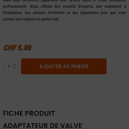
mais vous bénéficiez également d'un service client et d'une assistance
professionnels. Nous offrons des conseils d'experts, une assistance à
l'installation, des services d'entretien et des réparations pour que votre
scooter soit toujours en parfait état.
CHF
5.00
quantité
AJOUTER AU PANIER
de
Adaptateur
de
valve
d'extension
d'air
à
FICHE PRODUIT
90
ADAPTATEUR DE VALVE