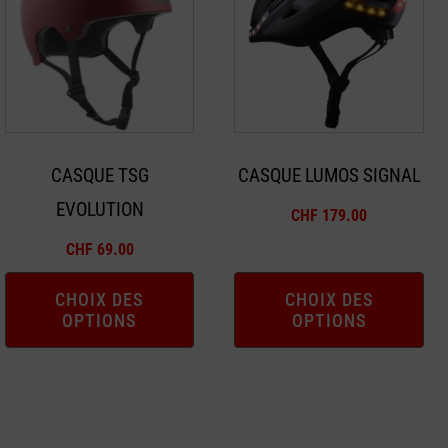
a
a
plusieurs
plusieurs
variations.
variations.
Les
Les
options
options
peuvent
peuvent
CASQUE TSG
CASQUE LUMOS SIGNAL
être
être
EVOLUTION
choisies
choisies
CHF
179.00
sur
sur
CHF
69.00
la
la
page
page
CHOIX DES
CHOIX DES
OPTIONS
OPTIONS
du
du
produit
produit