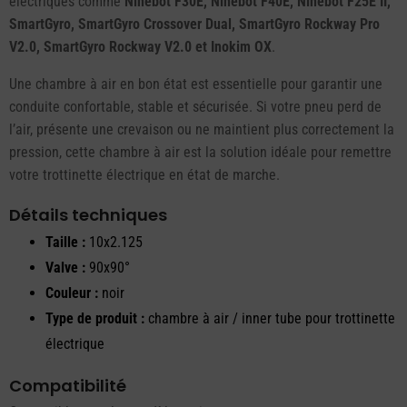
électriques comme
Ninebot F30E, Ninebot F40E, Ninebot F25E II,
SmartGyro, SmartGyro Crossover Dual, SmartGyro Rockway Pro
V2.0, SmartGyro Rockway V2.0 et Inokim OX
.
Une chambre à air en bon état est essentielle pour garantir une
conduite confortable, stable et sécurisée. Si votre pneu perd de
l’air, présente une crevaison ou ne maintient plus correctement la
pression, cette chambre à air est la solution idéale pour remettre
votre trottinette électrique en état de marche.
Détails techniques
Taille :
10x2.125
Valve :
90x90°
Couleur :
noir
Type de produit :
chambre à air / inner tube pour trottinette
électrique
Compatibilité