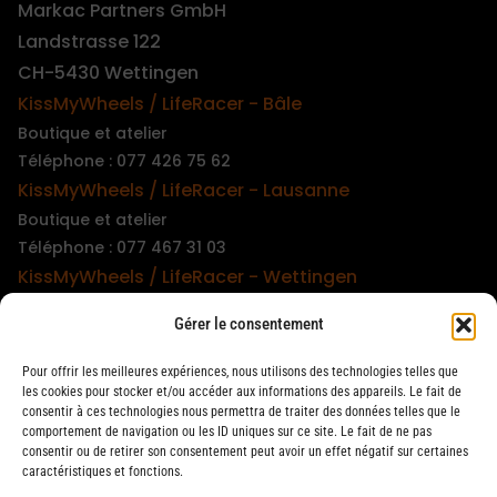
Markac Partners GmbH
Landstrasse 122
CH-5430 Wettingen
KissMyWheels / LifeRacer - Bâle
Boutique et atelier
Téléphone : 077 426 75 62
KissMyWheels / LifeRacer - Lausanne
Boutique et atelier
Téléphone : 077 467 31 03
KissMyWheels / LifeRacer - Wettingen
Boutique et atelier
Gérer le consentement
Téléphone : 079 747 00 36
KissMyWheels / LifeRacer - Zürich Unterstrass
Pour offrir les meilleures expériences, nous utilisons des technologies telles que
Boutique et atelier
les cookies pour stocker et/ou accéder aux informations des appareils. Le fait de
consentir à ces technologies nous permettra de traiter des données telles que le
Téléphone : 078 261 06 40
comportement de navigation ou les ID uniques sur ce site. Le fait de ne pas
KissMyWheels / LifeRacer - Zürich Wiedikon
consentir ou de retirer son consentement peut avoir un effet négatif sur certaines
caractéristiques et fonctions.
Atelier