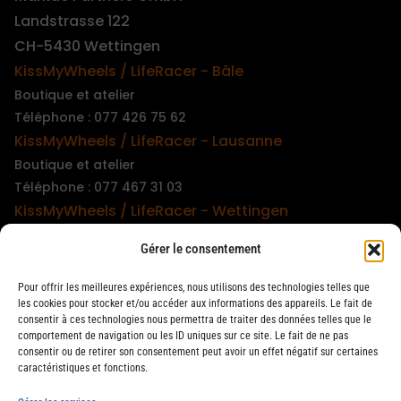
Landstrasse 122
CH-5430 Wettingen
KissMyWheels / LifeRacer - Bâle
Boutique et atelier
Téléphone : 077 426 75 62
KissMyWheels / LifeRacer - Lausanne
Boutique et atelier
Téléphone : 077 467 31 03
KissMyWheels / LifeRacer - Wettingen
Boutique et atelier
Gérer le consentement
Téléphone : 079 747 00 36
KissMyWheels / LifeRacer - Zürich Unterstrass
Pour offrir les meilleures expériences, nous utilisons des technologies telles que
Boutique et atelier
les cookies pour stocker et/ou accéder aux informations des appareils. Le fait de
consentir à ces technologies nous permettra de traiter des données telles que le
Téléphone : 078 261 06 40
comportement de navigation ou les ID uniques sur ce site. Le fait de ne pas
KissMyWheels / LifeRacer - Zürich Wiedikon
consentir ou de retirer son consentement peut avoir un effet négatif sur certaines
caractéristiques et fonctions.
Atelier
Téléphone : 044 594 48 87