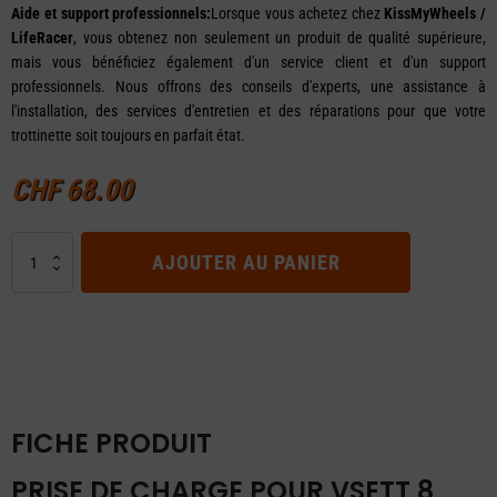
Aide et support professionnels:
Lorsque vous achetez chez
KissMyWheels /
LifeRacer
, vous obtenez non seulement un produit de qualité supérieure,
mais vous bénéficiez également d'un service client et d'un support
professionnels. Nous offrons des conseils d'experts, une assistance à
l'installation, des services d'entretien et des réparations pour que votre
trottinette soit toujours en parfait état.
CHF
68.00
quantité
AJOUTER AU PANIER
de
Prise
de
charge
pour
VSETT
8
FICHE PRODUIT
Apex
PRISE DE CHARGE POUR VSETT 8