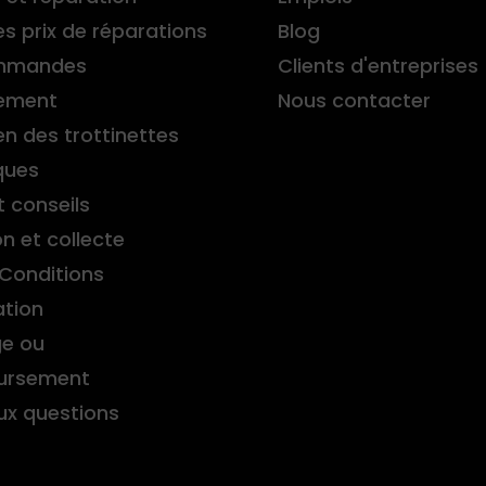
es prix de réparations
Blog
mmandes
Clients d'entreprises
ement
Nous contacter
en des trottinettes
ques
t conseils
on et collecte
Conditions
ation
e ou
ursement
aux questions