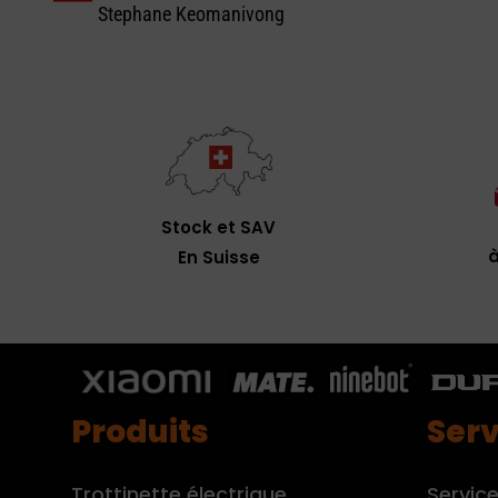
Stephane Keomanivong
Stock et SAV
à
En Suisse
Produits
Serv
Trottinette électrique
Service