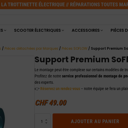
E LA TROTTINETTE ÉLECTRIQUE // RÉPARATIONS TOUTES M
ES
SCOOTER ÉLECTRIQUES
ACCESSOIRES
PIÈCES 
s
/
Pièces détachées par Marques
/
Pièces SOFLOW
/ Support Premium So
Support Premium SoFl
Le montage peut être complexe sur certains modèles de tro
Profitez de notre
service professionnel de montage de pn
des experts.
👉
Réservez un rendez-vous
– notre équipe se fera un plais
CHF
49.00
quantité
AJOUTER AU PANIER
de