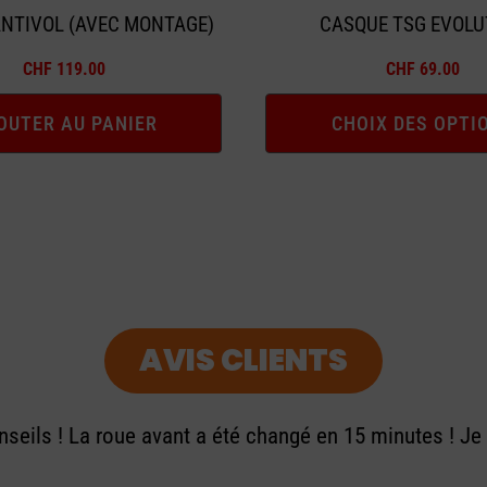
la
NTIVOL (AVEC MONTAGE)
CASQUE TSG EVOLU
page
CHF
119.00
CHF
69.00
du
produit
OUTER AU PANIER
CHOIX DES OPTI
AVIS CLIENTS
seils ! La roue avant a été changé en 15 minutes ! J