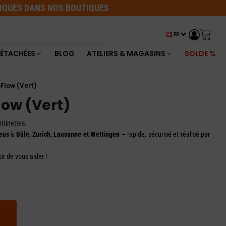
ARQUES DANS NOS BOUTIQUES
FR
DÉTACHÉES
BLOG
ATELIERS & MAGASINS
SOLDE %
Flow (Vert)
ow (Vert)
ttinettes.
eus
à
Bâle, Zurich, Lausanne et Wettingen
– rapide, sécurisé et réalisé par
ir de vous aider !