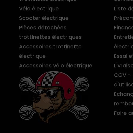
Vélo électrique
Liste d
Scooter électrique
Préco
Pièces détachées
Financ
trottinettes électriques
Entreti
Accessoires trottinette
électri
électrique
Essai e
Accessoires vélo électrique
Livrais
CGV - 
d'utilis
Echang
rembo
Foire 