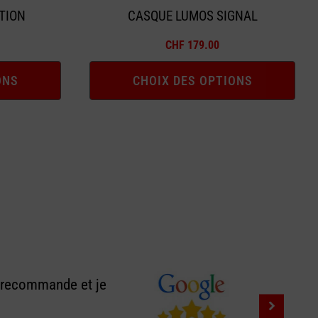
la
TION
CASQUE LUMOS SIGNAL
page
CHF
179.00
du
produit
ONS
CHOIX DES OPTIONS
e recommande et je