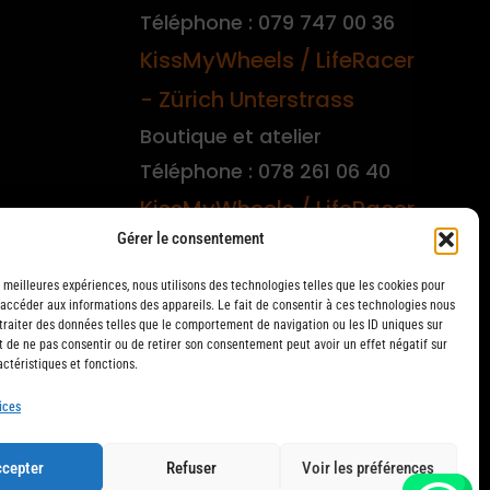
Téléphone : 079 747 00 36
KissMyWheels / LifeRacer
- Zürich Unterstrass
Boutique et atelier
Téléphone : 078 261 06 40
KissMyWheels / LifeRacer
Gérer le consentement
- Zürich Wiedikon
Atelier
s meilleures expériences, nous utilisons des technologies telles que les cookies pour
 accéder aux informations des appareils. Le fait de consentir à ces technologies nous
Téléphone : 044 594 48 87
traiter des données telles que le comportement de navigation ou les ID uniques sur
it de ne pas consentir ou de retirer son consentement peut avoir un effet négatif sur
ctéristiques et fonctions.
ices
cepter
Refuser
Voir les préférences