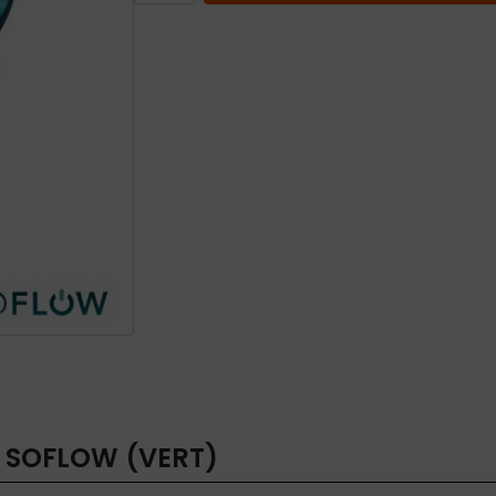
Support
Premium
SoFlow
(Vert)
 SOFLOW (VERT)