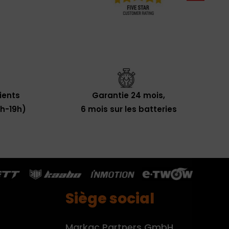
lients
Garantie 24 mois,
0h-19h)
6 mois sur les batteries
Siège social
Markac Partners GmbH