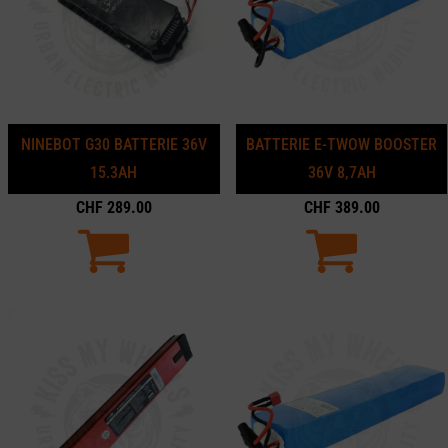
NINEBOT G30 BATTERIE 36V
BATTERIE E-TWOW BOOSTER
15.3AH
36V 8,7AH
CHF
289.00
CHF
389.00