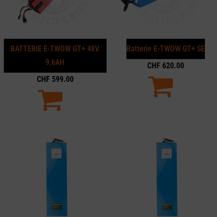
BATTERIE E-TWOW GT+ 48V
Batterie E-TWOW GT+ SE
9,6AH
CHF
620.00
CHF
599.00