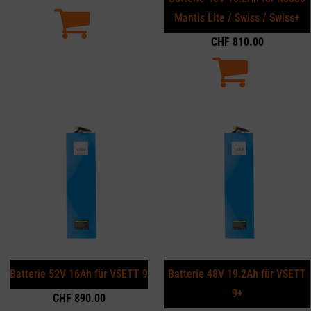
Mantis Lite / Swiss / Swiss+
CHF
810.00
Batterie 52V 16Ah für VSETT 9
Batterie 48V 19.2Ah für VSETT
9+
CHF
890.00