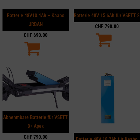
Batterie 48V10.4Ah – Kaabo
Batterie 48V 15.6Ah für VSETT 8
URBAN
CHF
790.00
CHF
690.00
Abnehmbare Batterie für VSETT
8+ Apex
CHF
790.00
Batterie 48V 18.2Ah für Kaabo