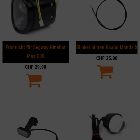
Frontlicht für Segway Ninebot
Blinker hinten Kaabo Mantis X
Max G30
CHF
35.00
CHF
29.90