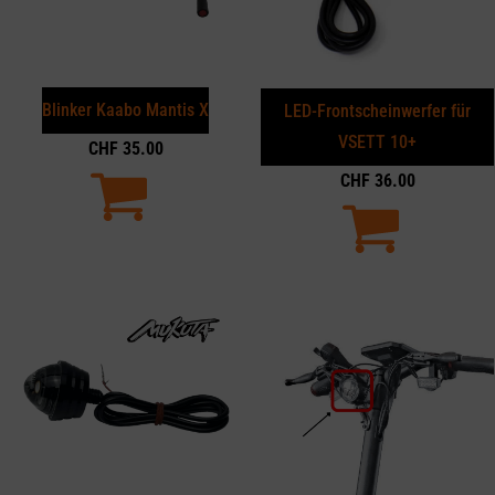
Blinker Kaabo Mantis X
LED-Frontscheinwerfer für
VSETT 10+
CHF
35.00
CHF
36.00