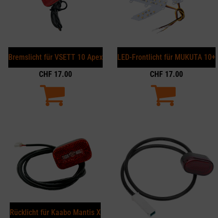
Bremslicht für VSETT 10 Apex
LED-Frontlicht für MUKUTA 10+
CHF
17.00
CHF
17.00
Rücklicht für Kaabo Mantis X