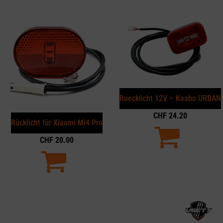
Ruecklicht 12V – Kaabo URBAN
CHF
24.20
Rücklicht für Xiaomi Mi4 Pro
CHF
20.00