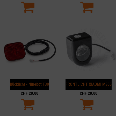
Rücklicht - Ninebot F30
FRONTLICHT XIAOMI M365
CHF
20.00
CHF
20.00