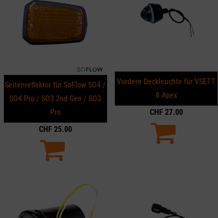
Vordere Deckleuchte für VSETT
Seitenreflektor für SoFlow SO4 /
8 Apex
SO4 Pro / SO3 2nd Gen / SO3
CHF
27.00
Pro
CHF
25.00