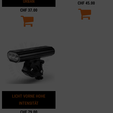
URBAN
CHF
45.00
CHF
37.00
LICHT VORNE HOHE
INTENSITÄT
CHF
79.00