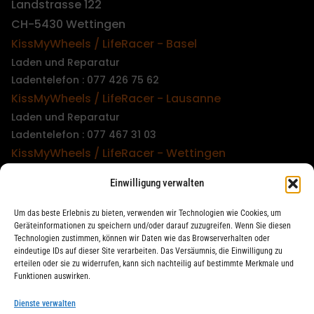
Landstrasse 122
CH-5430 Wettingen
KissMyWheels / LifeRacer - Basel
Laden und Reparatur
Ladentelefon : 077 426 75 62
KissMyWheels / LifeRacer - Lausanne
Laden und Reparatur
Ladentelefon : 077 467 31 03
KissMyWheels / LifeRacer - Wettingen
Laden und Reparatur
Einwilligung verwalten
Ladentelefon : 079 747 00 36
KissMyWheels / LifeRacer - Zürich Unterstrass
Um das beste Erlebnis zu bieten, verwenden wir Technologien wie Cookies, um
Laden und Reparatur
Geräteinformationen zu speichern und/oder darauf zuzugreifen. Wenn Sie diesen
Technologien zustimmen, können wir Daten wie das Browserverhalten oder
Ladentelefon : 078 261 06 40
eindeutige IDs auf dieser Site verarbeiten. Das Versäumnis, die Einwilligung zu
KissMyWheels / LifeRacer - Zürich Wiedikon
erteilen oder sie zu widerrufen, kann sich nachteilig auf bestimmte Merkmale und
Funktionen auswirken.
Reparatur
Ladentelefon : 044 594 48 87
Dienste verwalten