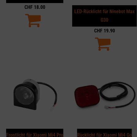
CHF
18.00
LED-Rücklicht für Ninebot Max
G30
CHF
19.90
Frontlicht für Xiaomi Mi4 Pro
Rücklicht für Xiaomi Mi4 Go