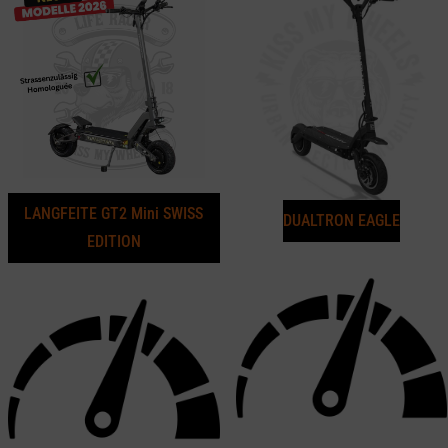
LANGFEITE GT2 Mini SWISS
DUALTRON EAGLE
EDITION