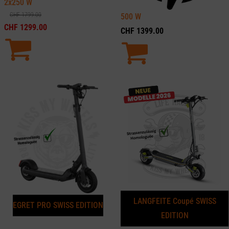
2x250
W
CHF
1799.00
500
W
CHF
1299.00
CHF
1399.00
LANGFEITE Coupé SWISS
EGRET PRO SWISS EDITION
EDITION