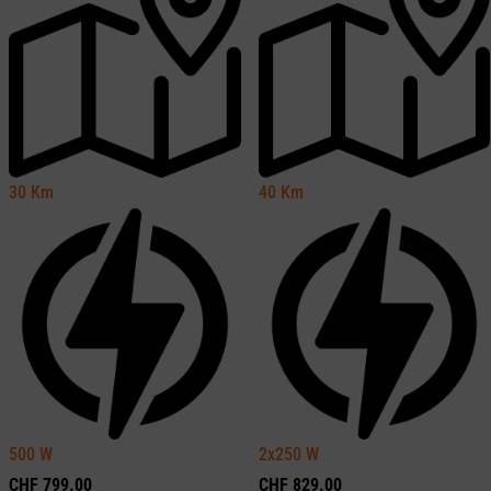
30
Km
40
Km
500
W
2x250
W
CHF
799.00
CHF
829.00