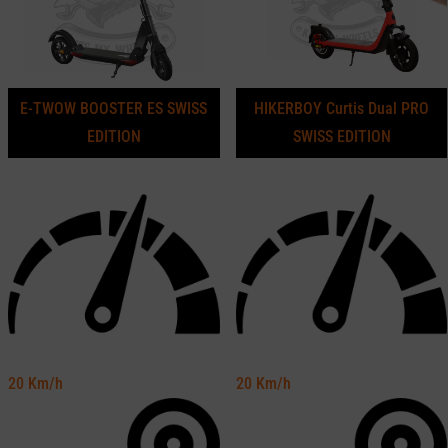
E-TWOW BOOSTER ES SWISS
HIKERBOY Curtis Dual PRO
EDITION
SWISS EDITION
20
Km/h
20
Km/h