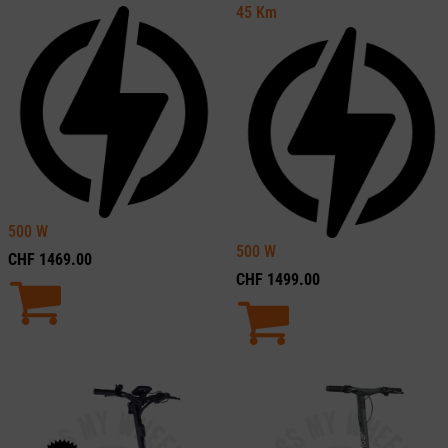
45
Km
500
W
500
W
CHF
1469.00
CHF
1499.00