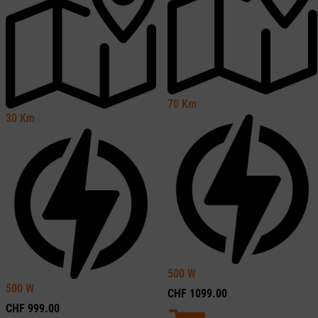
70
Km
30
Km
500
W
500
W
CHF
1099.00
CHF
999.00