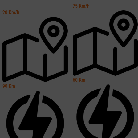
75
Km/h
20
Km/h
60
Km
90
Km