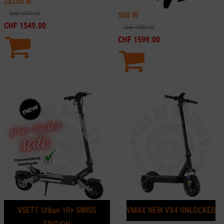
2x250
W
CHF
1749.00
500
W
CHF
1549.00
CHF
1980.00
CHF
1599.00
VSETT Urban 10+ SWISS
VMAX NEW VX4 UNLOCKED