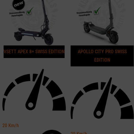
VSETT APEX 8+ SWISS EDITION
APOLLO CITY PRO SWISS
EDITION
20
Km/h
20
Km/h