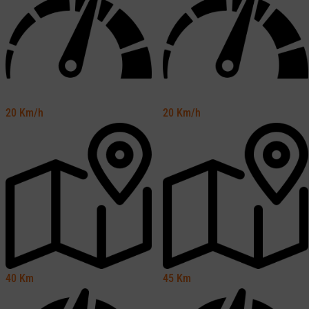
20
Km/h
20
Km/h
40
Km
45
Km