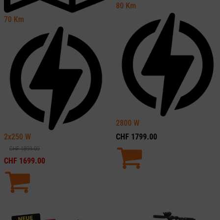
80
Km
70
Km
2800
W
2x250
W
CHF
1799.00
CHF
1899.00
CHF
1699.00