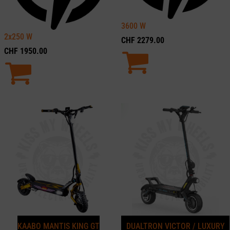
3600
W
2x250
W
CHF
2279.00
CHF
1950.00
KAABO MANTIS KING GT
DUALTRON VICTOR / LUXURY