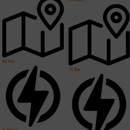
60
Km
70
Km