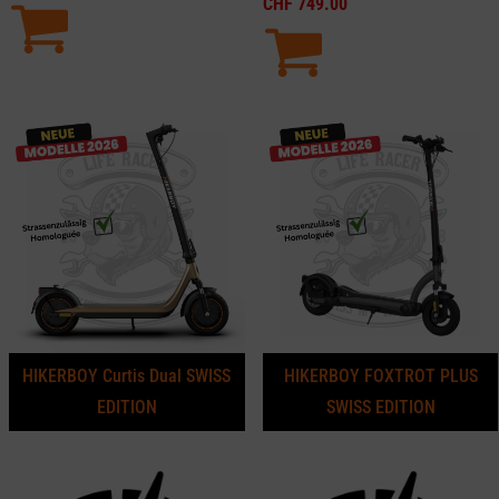
CHF
749.00
HIKERBOY Curtis Dual SWISS
HIKERBOY FOXTROT PLUS
EDITION
SWISS EDITION