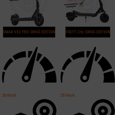
VMAX VX2 PRO SWISS EDITION
VSETT City SWISS EDITION
20
Km/h
20
Km/h