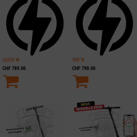
2x250
W
500
W
CHF
789.00
CHF
790.00