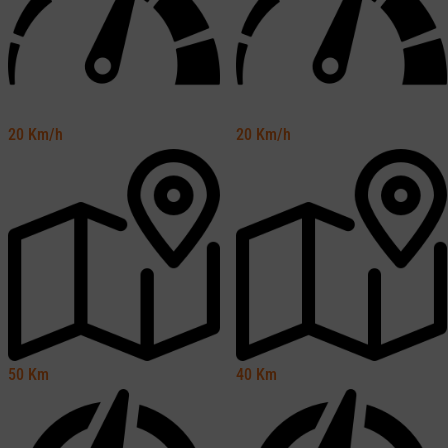
20
Km/h
20
Km/h
50
Km
40
Km