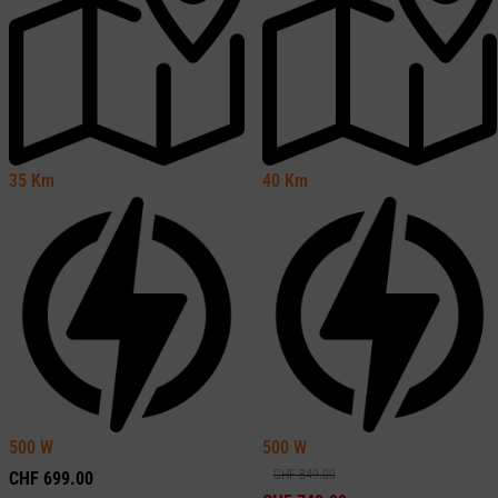
35
Km
40
Km
500
W
500
W
CHF
849.00
CHF
699.00