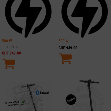
500
W
500
W
CHF
1099.00
CHF
949.00
CHF
949.00