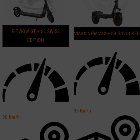
E-TWOW GT + SL SWISS
VMAX NEW VX2 HUB UNLOCKED
EDITION
35
Km/h
20
Km/h