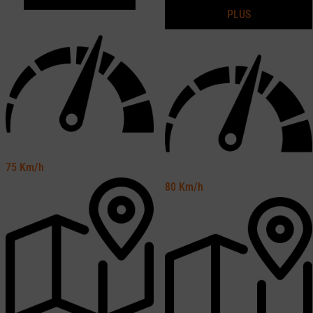
PLUS
75
Km/h
80
Km/h