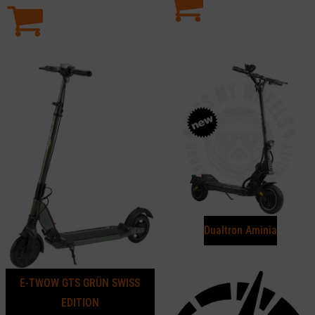
Dualtron Aminia
E-TWOW GTS GRÜN SWISS
EDITION