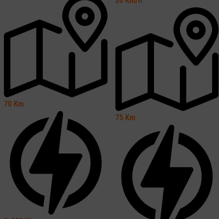
20
Km/h
70
Km
75
Km