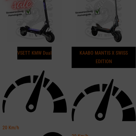
VSETT KMW Dual
KAABO MANTIS X SWISS
EDITION
20
Km/h