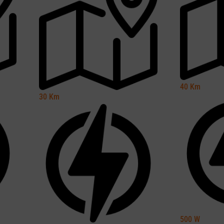
40
Km
30
Km
500
W