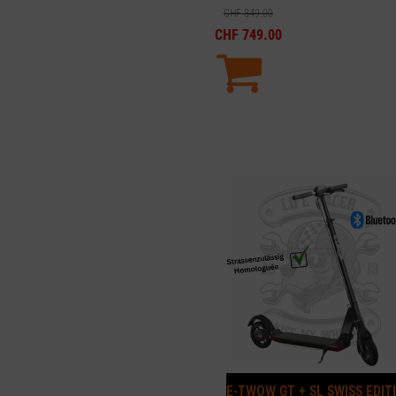
CHF
849.00
CHF
749.00
E-TWOW GT + SL SWISS EDIT