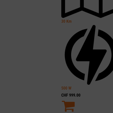
30
Km
500
W
CHF
999.00