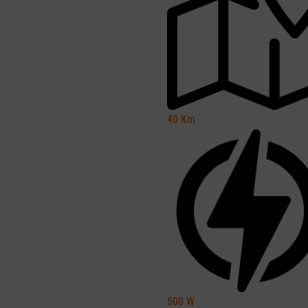
40
Km
500
W