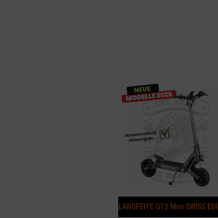
LANGFEITE GT2 Mini SWISS ED