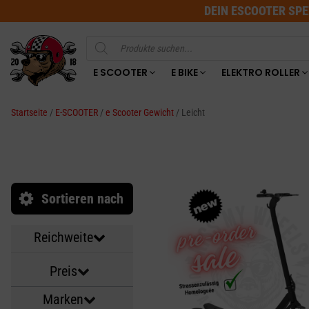
DEIN ESCOOTER SPE
Products
search
E SCOOTER
E BIKE
ELEKTRO ROLLER
Startseite
/
E-SCOOTER
/
e Scooter Gewicht
/ Leicht
Sortieren nach
Reichweite
Preis
Marken