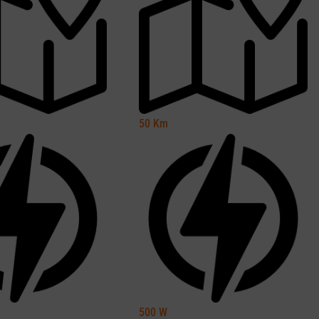
50
Km
500
W