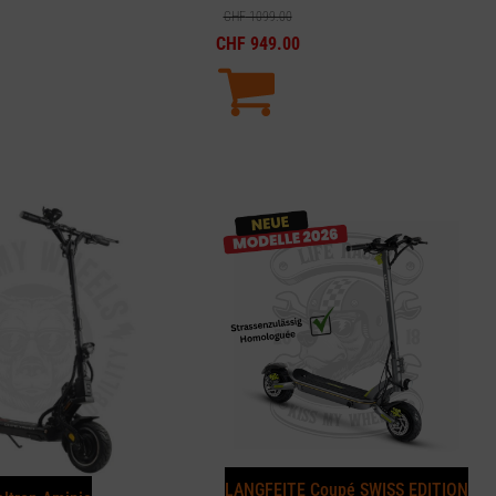
CHF
1099.00
CHF
949.00
LANGFEITE Coupé SWISS EDITION