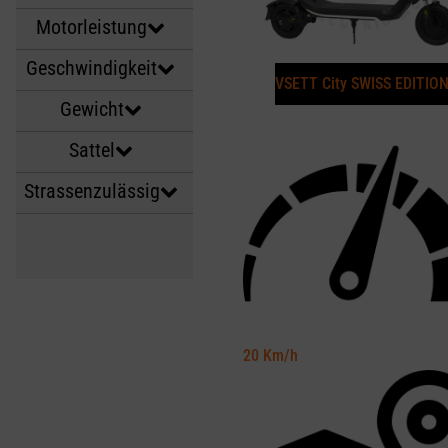
Motorleistung
Geschwindigkeit
VSETT City SWISS EDITIO
Gewicht
Sattel
Strassenzulässig
20
Km/h