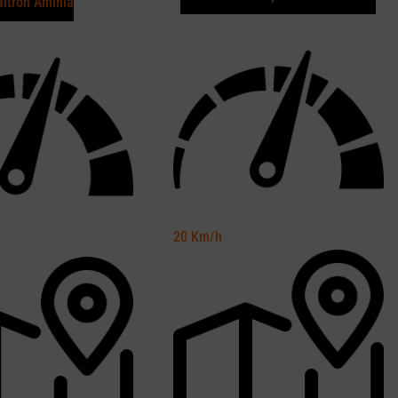
ltron Aminia
20
Km/h