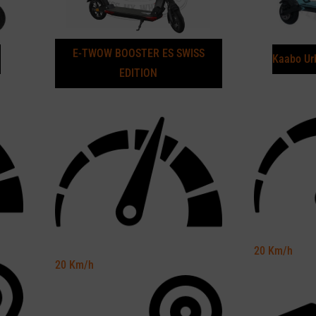
E-TWOW BOOSTER ES SWISS
N
Kaabo Ur
EDITION
20
Km/h
20
Km/h