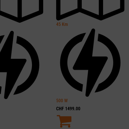
45
Km
500
W
CHF
1499.00