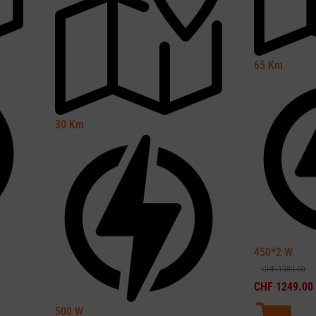
65
Km
30
Km
450*2
W
CHF
1389.00
CHF
1249.00
500
W