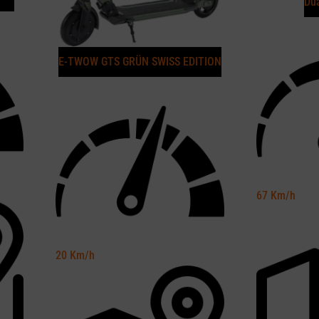
Dua
E-TWOW GTS GRÜN SWISS EDITION
67
Km/h
20
Km/h