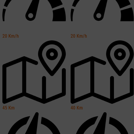
20
Km/h
20
Km/h
45
Km
40
Km