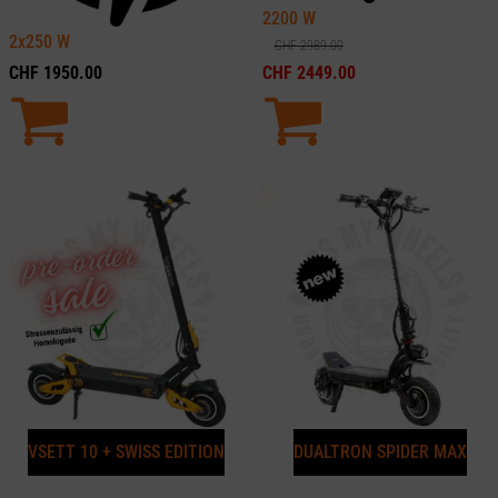
2200
W
2x250
W
CHF
2989.00
CHF
1950.00
CHF
2449.00
VSETT 10 + SWISS EDITION
DUALTRON SPIDER MAX