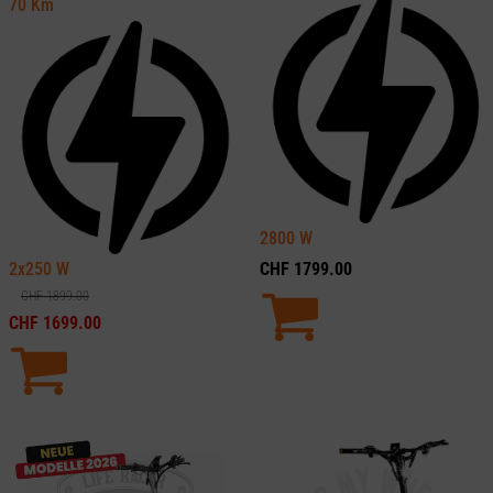
70
Km
2800
W
2x250
W
CHF
1799.00
CHF
1899.00
CHF
1699.00