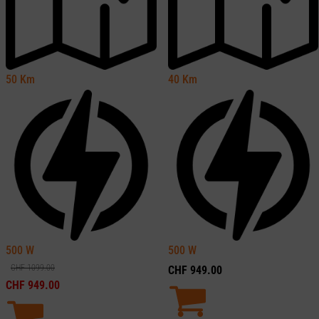
50
Km
40
Km
500
W
500
W
CHF
1099.00
CHF
949.00
CHF
949.00