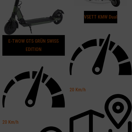
VSETT KMW Dual
E-TWOW GTS GRÜN SWISS
EDITION
20
Km/h
20
Km/h