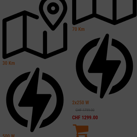
70
Km
30
Km
2x250
W
CHF
1799.00
CHF
1299.00
500
W