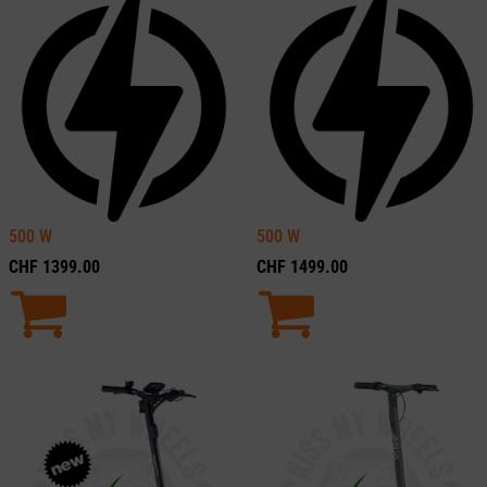
500
W
500
W
CHF
1399.00
CHF
1499.00