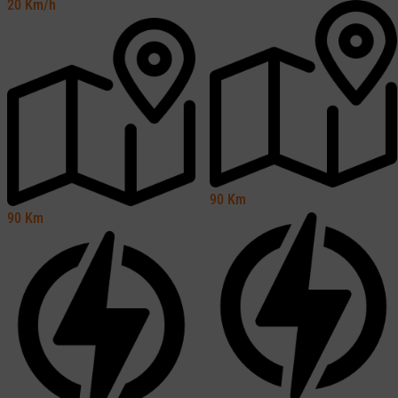
20
Km/h
90
Km
90
Km