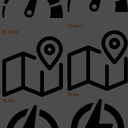
35
Km/h
20
Km/h
70
Km
30
Km