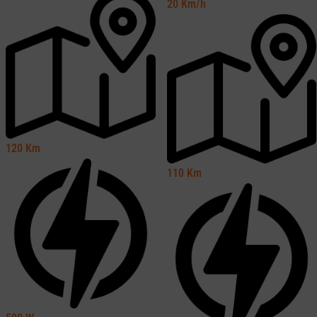
20
Km/h
120
Km
110
Km