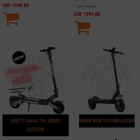
CHF
1549.00
CHF
1980.00
CHF
1599.00
VSETT Urban 10+ SWISS
VMAX NEW VX4 UNLOCKED
EDITION