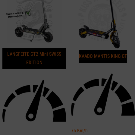
LANGFEITE GT2 Mini SWISS
KAABO MANTIS KING GT
EDITION
75
Km/h