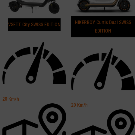
HIKERBOY Curtis Dual SWISS
VSETT City SWISS EDITION
EDITION
20
Km/h
20
Km/h