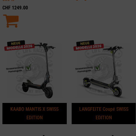
CHF
1249.00
KAABO MANTIS X SWISS
LANGFEITE Coupé SWISS
EDITION
EDITION