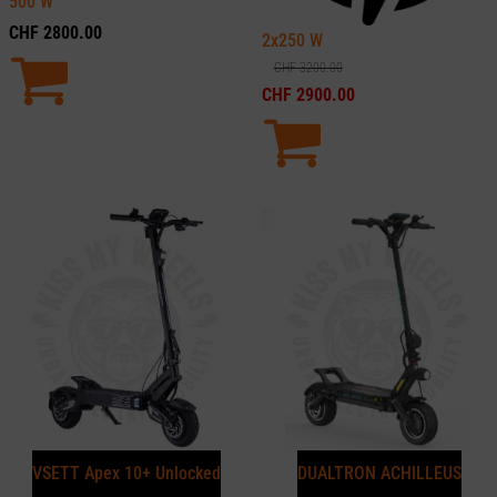
500
W
CHF
2800.00
2x250
W
CHF
3200.00
CHF
2900.00
VSETT Apex 10+ Unlocked
DUALTRON ACHILLEUS