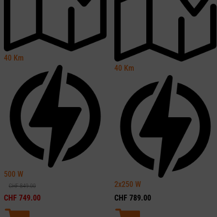
40
Km
40
Km
500
W
2x250
W
CHF
849.00
CHF
789.00
CHF
749.00