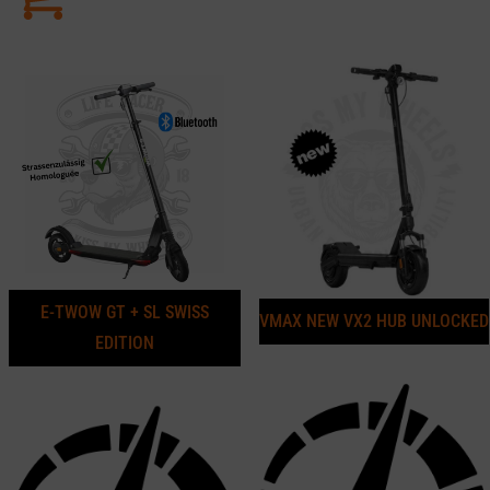
E-TWOW GT + SL SWISS
VMAX NEW VX2 HUB UNLOCKED
EDITION