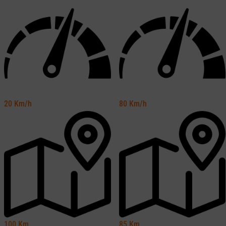
20
Km/h
80
Km/h
100
Km
85
Km