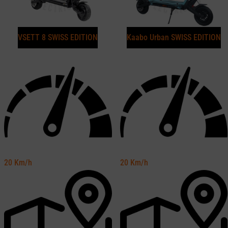
VSETT 8 SWISS EDITION
Kaabo Urban SWISS EDITION
20
Km/h
20
Km/h