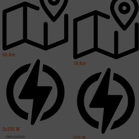
60
Km
70
Km
2x250
W
CHF
1749.00
500
W