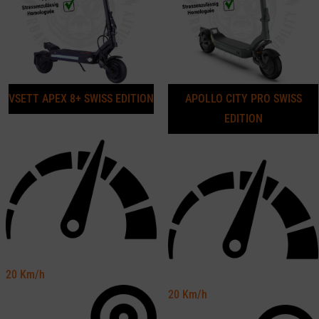
VSETT APEX 8+ SWISS EDITION
APOLLO CITY PRO SWISS
EDITION
20
Km/h
20
Km/h