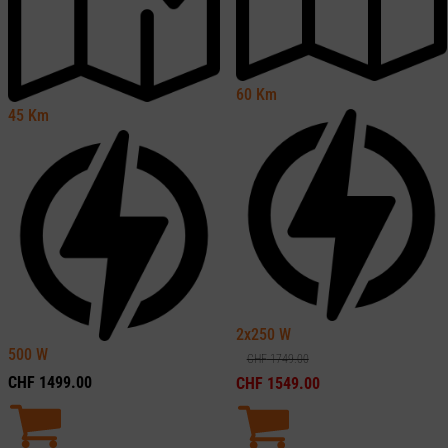
60
Km
45
Km
2x250
W
500
W
CHF
1749.00
CHF
1499.00
CHF
1549.00