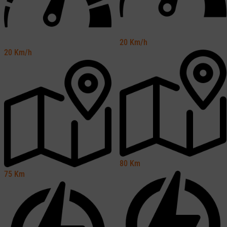
20
Km/h
20
Km/h
80
Km
75
Km