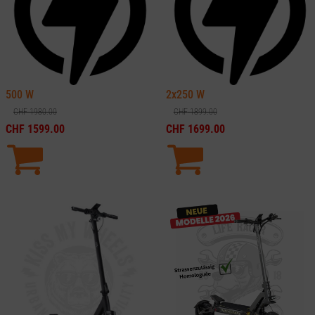
500
W
2x250
W
CHF
1980.00
CHF
1899.00
CHF
1599.00
CHF
1699.00