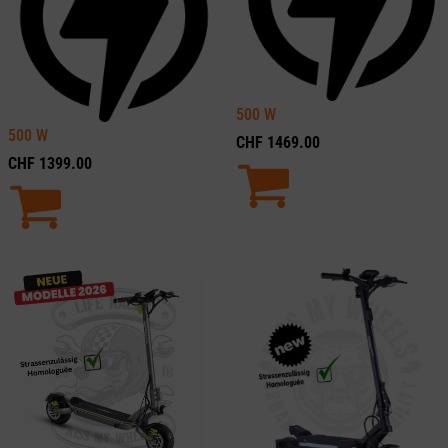
500
W
500
W
CHF
1469.00
CHF
1399.00