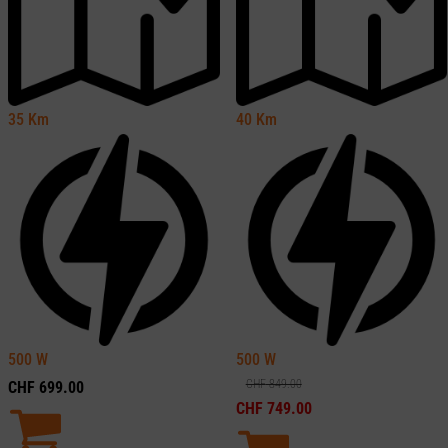
35
Km
40
Km
500
W
500
W
CHF
849.00
CHF
699.00
CHF
749.00