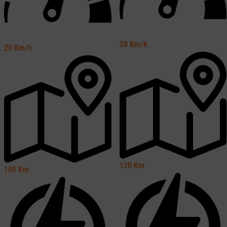
20
Km/h
20
Km/h
120
Km
100
Km