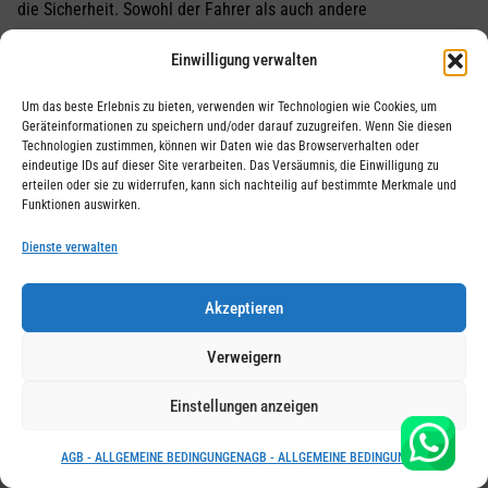
die Sicherheit. Sowohl der Fahrer als auch andere
Verkehrsteilnehmer.
Einwilligung verwalten
Aber vielleicht sind Sie beim Lesen der ersten beiden
Um das beste Erlebnis zu bieten, verwenden wir Technologien wie Cookies, um
zusammengezuckt. Motorleistung und Höchstgeschwindigkeit.
Geräteinformationen zu speichern und/oder darauf zuzugreifen. Wenn Sie diesen
Technologien zustimmen, können wir Daten wie das Browserverhalten oder
Ja, obwohl regelmässig die Frage nach einer Anhebung der
eindeutige IDs auf dieser Site verarbeiten. Das Versäumnis, die Einwilligung zu
Geschwindigkeit auf 25 km/h gestellt wird, reimt sich die
erteilen oder sie zu widerrufen, kann sich nachteilig auf bestimmte Merkmale und
Funktionen auswirken.
Zulassung bisher auf eine leichte Verlängerung der Reisezeit.
Aber lassen Sie uns noch einmal ein wichtiges Prinzip betonen.
Dienste verwalten
Relativität! Wenn Sie ein wenig Sport treiben, werden Sie noch
feststellen, dass das Fahren mit 20 km/h immer noch schnell
Akzeptieren
ist. Ob Radfahren oder Laufen, es ist immer noch eine
Verweigern
respektable Geschwindigkeit.
Wenn Sie es mit einem Roller, einem Motorrad oder einem Auto
Einstellungen anzeigen
vergleichen, scheint die Homologation Ihren Roller natürlich zu
einer eleganten Schildkröte zu machen.
AGB - ALLGEMEINE BEDINGUNGEN
AGB - ALLGEMEINE BEDINGUNGEN
Ein weiterer Wert dieser relativen Geschwindigkeit ist das