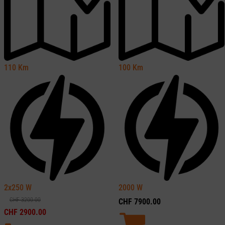
110
Km
100
Km
2x250
W
2000
W
CHF
3200.00
CHF
7900.00
CHF
2900.00