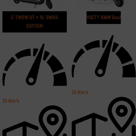
E-TWOW GT + SL SWISS
VSETT KMW Dual
EDITION
20
Km/h
20
Km/h