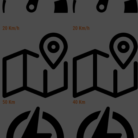
20
Km/h
20
Km/h
50
Km
40
Km