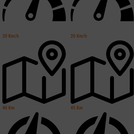
20
Km/h
20
Km/h
40
Km
45
Km