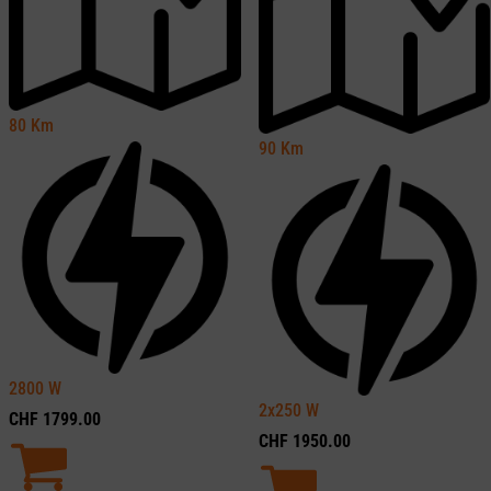
80
Km
90
Km
2800
W
2x250
W
CHF
1799.00
CHF
1950.00