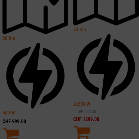
70
Km
30
Km
2x250
W
CHF
1799.00
500
W
CHF
1299.00
CHF
999.00