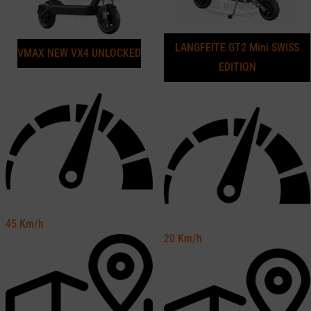
LANGFEITE GT2 Mini SWISS
VMAX NEW VX4 UNLOCKED
EDITION
45
Km/h
20
Km/h