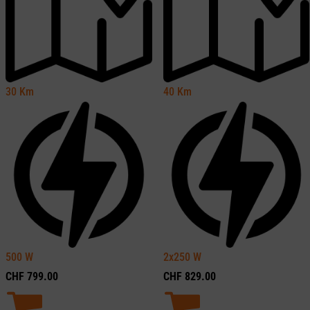
30
Km
40
Km
500
W
2x250
W
CHF
799.00
CHF
829.00