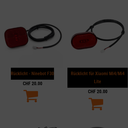
Rücklicht - Ninebot F30
Rücklicht für Xiaomi Mi4/Mi4
Lite
CHF
20.00
CHF
20.00