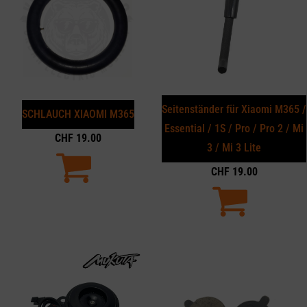
Seitenständer für Xiaomi M365 /
SCHLAUCH XIAOMI M365
Essential / 1S / Pro / Pro 2 / Mi
CHF
19.00
3 / Mi 3 Lite
CHF
19.00