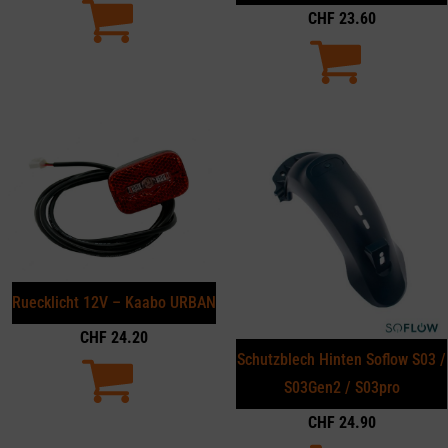
CHF
23.60
Ruecklicht 12V – Kaabo URBAN
CHF
24.20
Schutzblech Hinten Soflow S03 /
S03Gen2 / S03pro
CHF
24.90