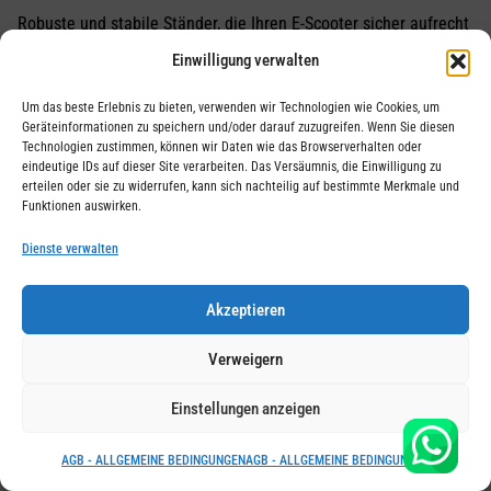
Robuste und stabile Ständer, die Ihren E-Scooter sicher aufrecht
halten, wenn er geparkt ist.
Einwilligung verwalten
3. Steuergeräte
Um das beste Erlebnis zu bieten, verwenden wir Technologien wie Cookies, um
Geräteinformationen zu speichern und/oder darauf zuzugreifen. Wenn Sie diesen
Erweiterte Steuergeräte zur Optimierung von Geschwindigkeit,
Technologien zustimmen, können wir Daten wie das Browserverhalten oder
eindeutige IDs auf dieser Site verarbeiten. Das Versäumnis, die Einwilligung zu
Leistung und Beschleunigung.
erteilen oder sie zu widerrufen, kann sich nachteilig auf bestimmte Merkmale und
Funktionen auswirken.
4. Schläuche
Dienste verwalten
Ersetzen Sie abgenutzte oder durchstochene Schläuche, um die
Reifen Ihres E-Scooters in bestem Zustand zu halten.
Akzeptieren
5. Ladegeräte
Verweigern
Schnelle und zuverlässige Ladegeräte, die mit verschiedenen
Einstellungen anzeigen
Batterietypen und E-Scooter-Modellen kompatibel sind.
6. Displays
AGB - ALLGEMEINE BEDINGUNGEN
AGB - ALLGEMEINE BEDINGUNGEN