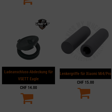
Ladeanschluss-Abdeckung für
Lenkergriffe für Xiaomi Mi4/Pro
VSETT Eagle
CHF
15.00
CHF
14.00