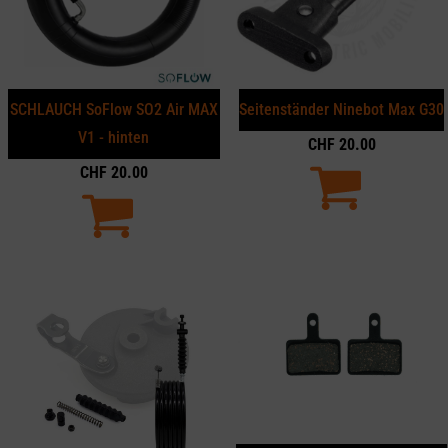
SCHLAUCH SoFlow SO2 Air MAX
Seitenständer Ninebot Max G30
V1 - hinten
CHF
20.00
CHF
20.00