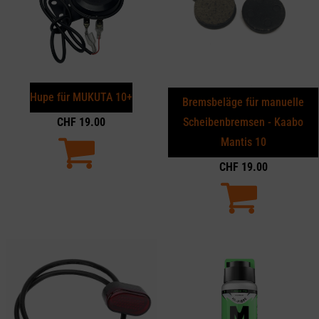
Hupe für MUKUTA 10+
Bremsbeläge für manuelle
CHF
19.00
Scheibenbremsen - Kaabo
Mantis 10
CHF
19.00