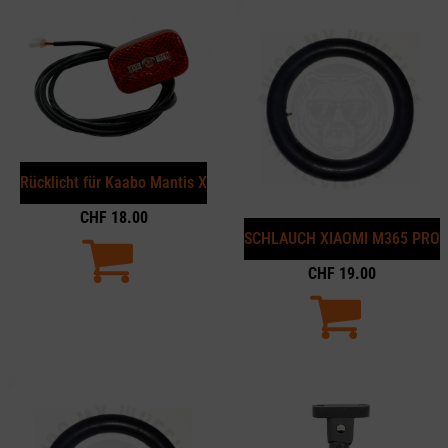
Rücklicht für Kaabo Mantis X
CHF
18.00
SCHLAUCH XIAOMI M365 PRO
CHF
19.00