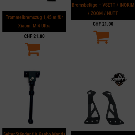
Bremsbeläge – VSETT / INOKIM
/ ZOOM / NUTT
Trommelbremszug 1,45 m für
CHF
21.00
Xiaomi Mi4 Ultra
CHF
21.00
SeitenStänder für Kaabo Mantis