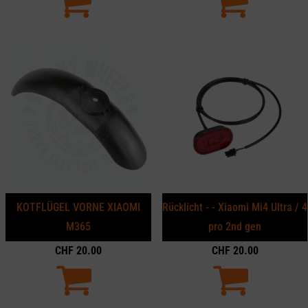
KOTFLÜGEL VORNE XIAOMI
Rücklicht - - Xiaomi Mi4 Ultra / 4
M365
pro 2nd gen
CHF
20.00
CHF
20.00