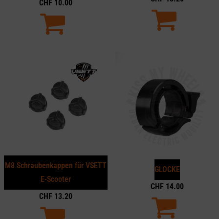
CHF
10.00
M8 Schraubenkappen für VSETT
GLOCKE
E-Scooter
CHF
14.00
CHF
13.20