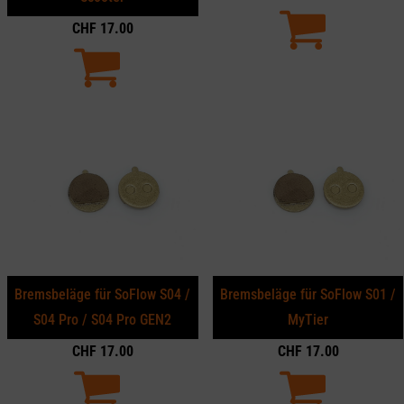
CHF
17.00
Bremsbeläge für SoFlow S04 /
Bremsbeläge für SoFlow S01 /
S04 Pro / S04 Pro GEN2
MyTier
CHF
17.00
CHF
17.00