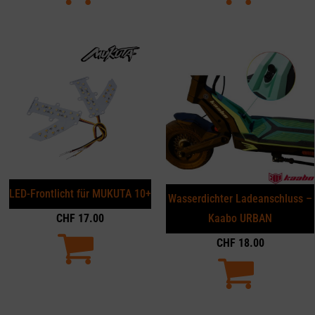
LED-Frontlicht für MUKUTA 10+
Wasserdichter Ladeanschluss –
CHF
17.00
Kaabo URBAN
CHF
18.00