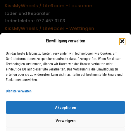
KissMyWheels / LifeRacer - Lausanne
Laden und Reparatur
Ladentelefon : 077 467 31 03
KissMyWheels / LifeRacer - Wettingen
Laden und Reparatur
Einwilligung verwalten
Ladentelefon : 079 747 00 36
KissMyWheels / LifeRacer - Zürich Unterstrass
Um das beste Erlebnis zu bieten, verwenden wir Technologien wie Cookies, um
Laden und Reparatur
Geräteinformationen zu speichern und/oder darauf zuzugreifen. Wenn Sie diesen
Technologien zustimmen, können wir Daten wie das Browserverhalten oder
Ladentelefon : 078 261 06 40
eindeutige IDs auf dieser Site verarbeiten. Das Versäumnis, die Einwilligung zu
KissMyWheels / LifeRacer - Zürich Wiedikon
erteilen oder sie zu widerrufen, kann sich nachteilig auf bestimmte Merkmale und
Funktionen auswirken.
Reparatur
Ladentelefon : 044 594 48 87
Dienste verwalten
Akzeptieren
LifeRacer / KissMyWheels © 2026 Alle Rechte vorbehalten
Verweigern