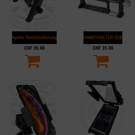
Apollo Handyhalterung
HANDYHALTER GUB
CHF
35.00
CHF
35.00