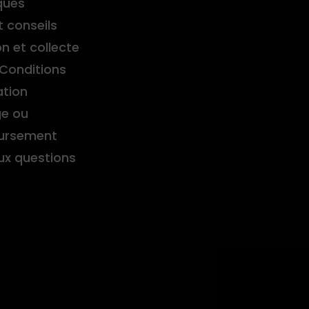
ques
t conseils
on et collecte
Conditions
ation
e ou
ursement
aux questions