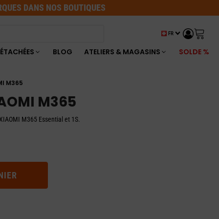
ARQUES DANS NOS BOUTIQUES
FR
DÉTACHÉES
BLOG
ATELIERS & MAGASINS
SOLDE %
MI M365
XIAOMI M365
ue XIAOMI M365 Essential et 1S.
NIER