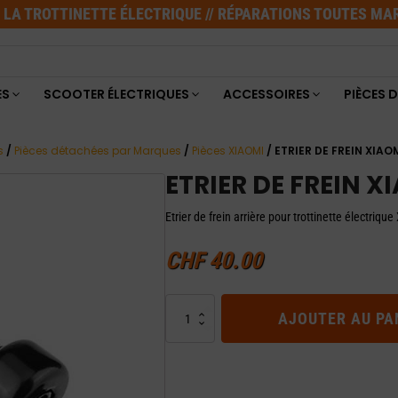
E LA TROTTINETTE ÉLECTRIQUE // RÉPARATIONS TOUTES M
ES
SCOOTER ÉLECTRIQUES
ACCESSOIRES
PIÈCES 
s
/
Pièces détachées par Marques
/
Pièces XIAOMI
/ ETRIER DE FREIN XIAO
ETRIER DE FREIN 
Etrier de frein arrière pour trottinette électriq
CHF
40.00
quantité
AJOUTER AU PA
de
ETRIER
DE
FREIN