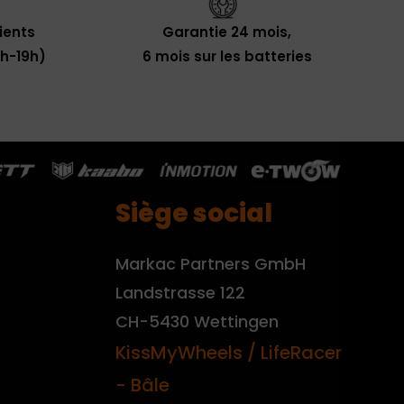
lients
Garantie 24 mois,
0h-19h)
6 mois sur les batteries
Siège social
Markac Partners GmbH
Landstrasse 122
CH-5430 Wettingen
KissMyWheels / LifeRacer
- Bâle