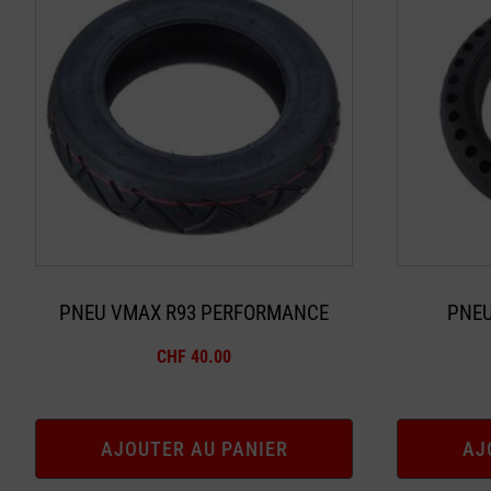
PNEU VMAX R93 PERFORMANCE
PNEU
CHF
40.00
AJOUTER AU PANIER
AJ