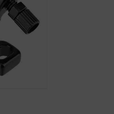
XIAOMI
M365