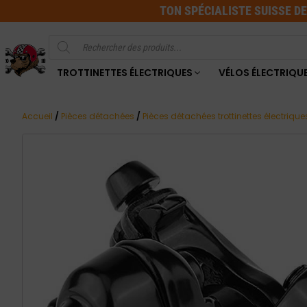
TON SPÉCIALISTE SUISSE D
Recherche
de
produits
TROTTINETTES ÉLECTRIQUES
VÉLOS ÉLECTRIQU
Accueil
/
Pièces détachées
/
Pièces détachées trottinettes électrique