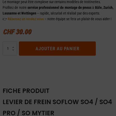
Le montage peut être complexe sur certains modèles de trottinettes.
Profitez de notre
service professionnel de montage de pneus
à
Bâle, Zurich,
Lausanne et Wettingen
– rapide, sécurisé et réalisé par des experts.
👉
Réservez un rendez-vous
– notre équipe se fera un plaisir de vous aider !
CHF
30.00
quantité
AJOUTER AU PANIER
de
Levier
de
frein
SoFlow
SO4
/
FICHE PRODUIT
SO4
Pro
LEVIER DE FREIN SOFLOW SO4 / SO4
/
So
PRO / SO MYTIER
MyTier