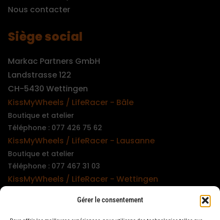
Nous contacter
Siège social
Markac Partners GmbH
Landstrasse 122
CH-5430 Wettingen
KissMyWheels / LifeRacer - Bâle
Boutique et atelier
Téléphone : 077 426 75 62
KissMyWheels / LifeRacer - Lausanne
Boutique et atelier
Téléphone : 077 467 31 03
KissMyWheels / LifeRacer - Wettingen
Boutique et atelier
Gérer le consentement
Téléphone : 079 747 00 36
KissMyWheels / LifeRacer - Zürich Unterstrass