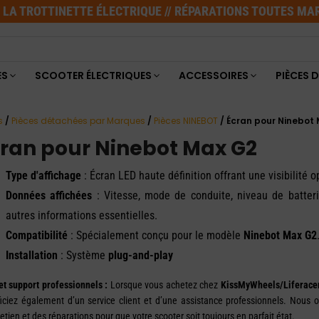
E LA TROTTINETTE ÉLECTRIQUE // RÉPARATIONS TOUTES M
ES
SCOOTER ÉLECTRIQUES
ACCESSOIRES
PIÈCES 
s
/
Pièces détachées par Marques
/
Pièces NINEBOT
/ Écran pour Ninebot
ran pour Ninebot Max G2
Type d'affichage
: Écran LED haute définition offrant une visibilité 
Données affichées
: Vitesse, mode de conduite, niveau de batterie
autres informations essentielles.
Compatibilité
: Spécialement conçu pour le modèle
Ninebot Max G2
Installation
: Système
plug-and-play
et support professionnels :
Lorsque vous achetez chez
KissMyWheels/Liferace
iciez également d’un service client et d’une assistance professionnels. Nous off
etien et des réparations pour que votre scooter soit toujours en parfait état.