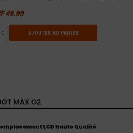
F
49.00
té
AJOUTER AU PANIER
t
BOT MAX G2
 Remplacement LCD Haute Qualité