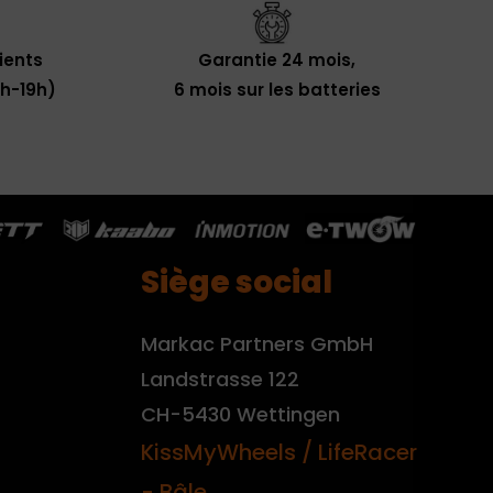
lients
Garantie 24 mois,
0h-19h)
6 mois sur les batteries
Siège social
Markac Partners GmbH
Landstrasse 122
CH-5430 Wettingen
KissMyWheels / LifeRacer
- Bâle