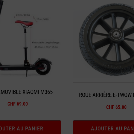
AMOVIBLE XIAOMI M365
ROUE ARRIÈRE E-TWOW
CHF
69.00
CHF
65.00
OUTER AU PANIER
AJOUTER AU PAN