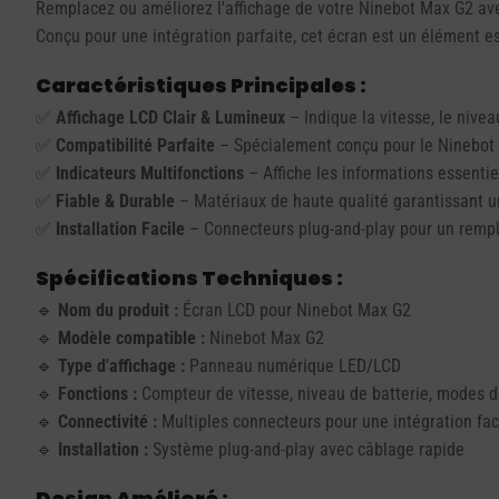
Remplacez ou améliorez l'affichage de votre Ninebot Max G2 avec
Conçu pour une intégration parfaite, cet écran est un élément es
Caractéristiques Principales :
✅
Affichage LCD Clair & Lumineux
– Indique la vitesse, le nive
✅
Compatibilité Parfaite
– Spécialement conçu pour le Ninebot 
✅
Indicateurs Multifonctions
– Affiche les informations essentie
✅
Fiable & Durable
– Matériaux de haute qualité garantissant u
✅
Installation Facile
– Connecteurs plug-and-play pour un rempl
Spécifications Techniques :
🔹
Nom du produit :
Écran LCD pour Ninebot Max G2
🔹
Modèle compatible :
Ninebot Max G2
🔹
Type d'affichage :
Panneau numérique LED/LCD
🔹
Fonctions :
Compteur de vitesse, niveau de batterie, modes de
🔹
Connectivité :
Multiples connecteurs pour une intégration fac
🔹
Installation :
Système plug-and-play avec câblage rapide
Design Amélioré :