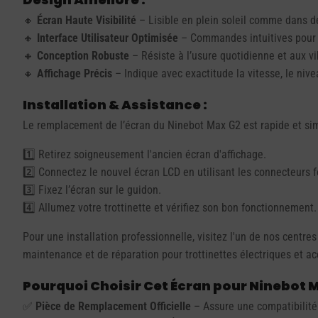
🔸
Écran Haute Visibilité
– Lisible en plein soleil comme dans de
🔸
Interface Utilisateur Optimisée
– Commandes intuitives pour u
🔸
Conception Robuste
– Résiste à l’usure quotidienne et aux vi
🔸
Affichage Précis
– Indique avec exactitude la vitesse, le nivea
Installation & Assistance :
Le remplacement de l’écran du Ninebot Max G2 est rapide et sim
1️⃣ Retirez soigneusement l'ancien écran d'affichage.
2️⃣ Connectez le nouvel écran LCD en utilisant les connecteurs f
3️⃣ Fixez l’écran sur le guidon.
4️⃣ Allumez votre trottinette et vérifiez son bon fonctionnement.
Pour une installation professionnelle, visitez l'un de nos cent
maintenance et de réparation pour trottinettes électriques et ac
Pourquoi Choisir Cet Écran pour Ninebot M
✅
Pièce de Remplacement Officielle
– Assure une compatibilité