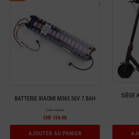
SIÈGE 
BATTERIE XIAOMI M365 36V 7.8AH
CHF
194.00
Le
Le
CHF
154.00
prix
prix
AJOUTER AU PANIER
AJ
initial
actuel