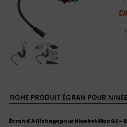
CH
quanti
de
Écran
pour
Ninebo
Max
G2
FICHE PRODUIT
ÉCRAN POUR NINE
Écran d'Affichage pour Ninebot Max G2 –