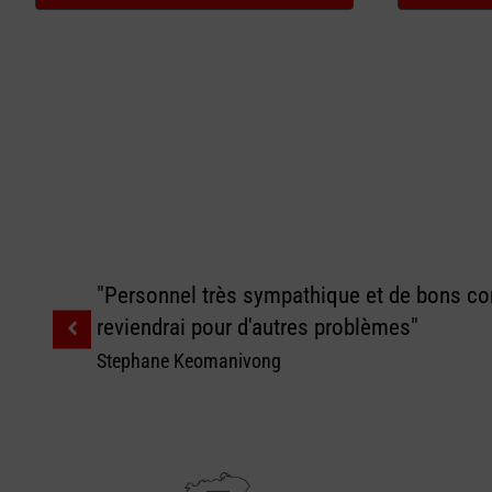
était :
est :
CHF 194.00.
CHF 154.00.
"Personnel très sympathique et de bons con
reviendrai pour d'autres problèmes"
Stephane Keomanivong