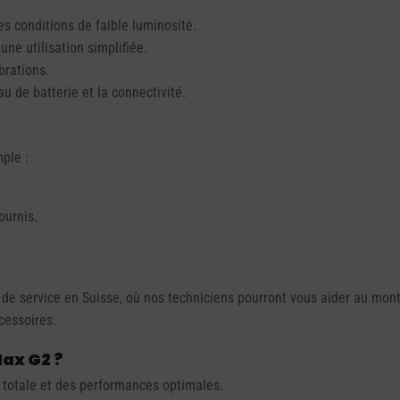
s conditions de faible luminosité.
ne utilisation simplifiée.
brations.
u de batterie et la connectivité.
ple :
ournis.
res de service en Suisse, où nos techniciens pourront vous aider au m
cessoires.
ax G2 ?
 totale et des performances optimales.