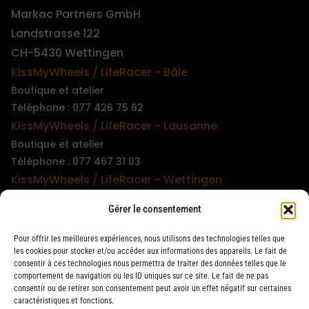
Markac Partners GmbH
Landstrasse 122
CH-5430 Wettingen
KissMyWheels / LifeRacer - Bâle
Boutique et atelier
Téléphone : 077 426 75 62
KissMyWheels / LifeRacer - Lausanne
Boutique et atelier
Téléphone : 077 467 31 03
KissMyWheels / LifeRacer - Wettingen
Boutique et atelier
Gérer le consentement
Téléphone : 079 747 00 36
KissMyWheels / LifeRacer - Zürich Unterstrass
Pour offrir les meilleures expériences, nous utilisons des technologies telles que
Boutique et atelier
les cookies pour stocker et/ou accéder aux informations des appareils. Le fait de
consentir à ces technologies nous permettra de traiter des données telles que le
Téléphone : 078 261 06 40
comportement de navigation ou les ID uniques sur ce site. Le fait de ne pas
KissMyWheels / LifeRacer - Zürich Wiedikon
consentir ou de retirer son consentement peut avoir un effet négatif sur certaines
caractéristiques et fonctions.
Atelier