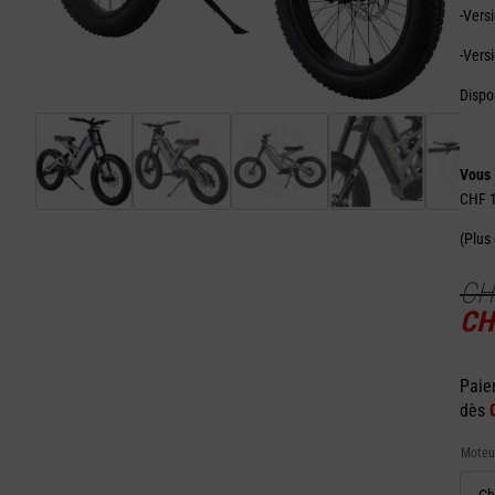
-Vers
-Vers
Dispon
Vous
CHF 
(Plus
CH
CH
Paie
dès
Moteu