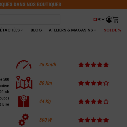
ARQUES DANS NOS BOUTIQUES
FR
DÉTACHÉES
BLOG
ATELIERS & MAGASINS
SOLDE %
25
Km/h
de 500
80
Km
rrière
 20 Ah
pouces
44
Kg
t Bike
500
W