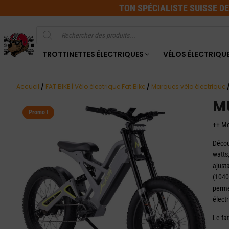
TON SPÉCIALISTE SUISSE D
Recherche
de
produits
TROTTINETTES ÉLECTRIQUES
VÉLOS ÉLECTRIQU
Accueil
/
FAT BIKE | Vélo électrique Fat Bike
/
Marques vélo électrique
M
Promo !
++ Mo
Décou
watts
ajust
(1040
perme
élect
Le fa