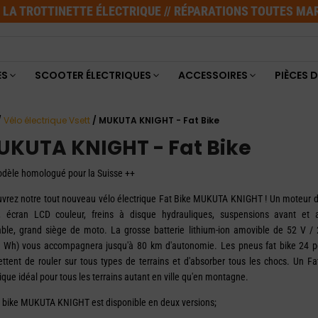
E LA TROTTINETTE ÉLECTRIQUE // RÉPARATIONS TOUTES M
ES
SCOOTER ÉLECTRIQUES
ACCESSOIRES
PIÈCES 
/
Vélo électrique Vsett
/ MUKUTA KNIGHT - Fat Bike
UKUTA KNIGHT - Fat Bike
dèle homologué pour la Suisse ++
vrez notre tout nouveau vélo électrique Fat Bike MUKUTA KNIGHT ! Un moteur 
, écran LCD couleur, freins à disque hydrauliques, suspensions avant et a
able, grand siège de moto. La grosse batterie lithium-ion amovible de 52 V /
 Wh) vous accompagnera jusqu'à 80 km d'autonomie. Les pneus fat bike 24 
ttent de rouler sur tous types de terrains et d'absorber tous les chocs. Un Fa
rique idéal pour tous les terrains autant en ville qu'en montagne.
t bike MUKUTA KNIGHT est disponible en deux versions;