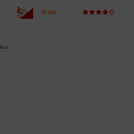
25
deg
00 à -