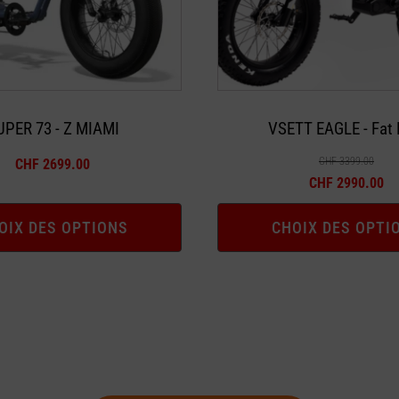
peuvent
être
choisies
sur
la
UPER 73 - Z MIAMI
VSETT EAGLE - Fat 
page
CHF
3399.00
CHF
2699.00
du
CHF
2990.00
produit
OIX DES OPTIONS
CHOIX DES OPTI