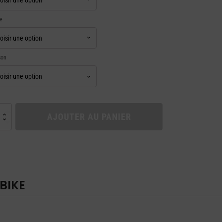
e
son
té
AJOUTER AU PANIER
TA
T
BIKE