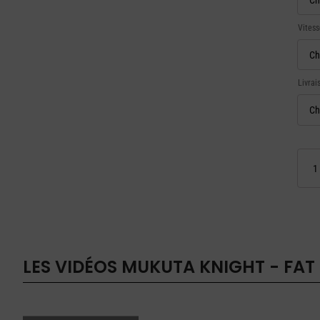
Vitess
Livrai
quanti
de
MUKU
KNIGH
-
Fat
Bike
LES VIDÉOS
MUKUTA KNIGHT - FAT 