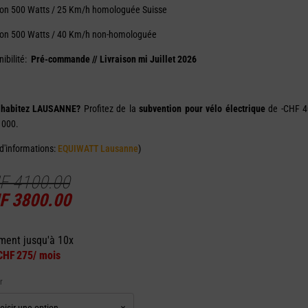
ion 500 Watts / 25 Km/h homologuée Suisse
ion 500 Watts / 40 Km/h non-homologuée
ibilité:
Pré-commande // Livraison mi Juillet 2026
 habitez LAUSANNE?
Profitez de la
subvention pour vélo électrique
de -CHF 4
1000.
 d'informations:
EQUIWATT Lausanne
)
F
4100.00
F
3800.00
ment jusqu'à 10x
CHF 275/ mois
r