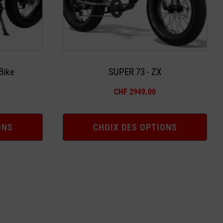
peuvent
être
choisies
sur
la
Bike
SUPER 73 - ZX
page
CHF
2949.00
du
produit
ONS
CHOIX DES OPTIONS