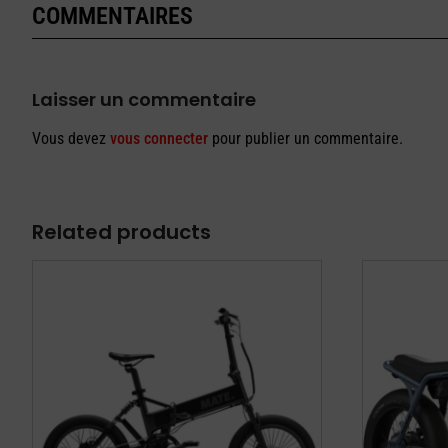
COMMENTAIRES
Laisser un commentaire
Vous devez
vous connecter
pour publier un commentaire.
Related products
Ce
Ce
produit
produit
a
a
plusieurs
plusieurs
variations.
variations.
Les
Les
options
options