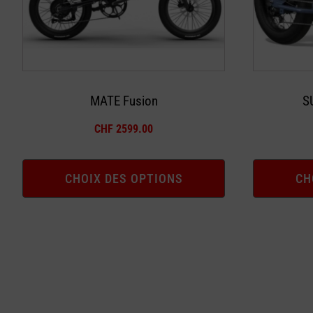
peuvent
peuvent
être
être
choisies
choisies
sur
sur
la
la
MATE Fusion
S
page
page
CHF
2599.00
du
du
produit
produit
CHOIX DES OPTIONS
CH