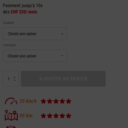
Paiement jusqu'à 10x
dès
CHF 320/ mois
Couleur
Livraison
quantité
AJOUTER AU PANIER
de
Mate
X
25
Km/h
-
Fat
Bike
95
Km