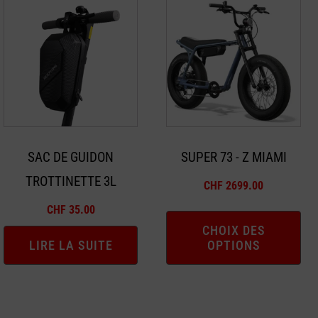
Ce
produit
a
plusieurs
variations.
Les
options
peuvent
SAC DE GUIDON
SUPER 73 - Z MIAMI
être
TROTTINETTE 3L
choisies
CHF
2699.00
sur
CHF
35.00
la
CHOIX DES
page
LIRE LA SUITE
OPTIONS
du
produit