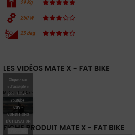
29
Kg
250
W
25
deg
LES VIDÉOS
MATE X - FAT BIKE
Cliquez sur
« J’accepte »
Mate X FatBike
pour activer
Youtube
CGV -
CONDITIONS
D'UTILISATION
FICHE PRODUIT
MATE X - FAT BIKE
J’accepte