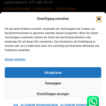
Ladentelefon : 077 467 31 03
KissMyWheels / LifeRacer - Wettingen
Laden und Reparatur
Einwilligung verwalten
Ladentelefon : 079 747 00 36
KissMyWheels / LifeRacer - Zürich Unterstrass
Um das beste Erlebnis zu bieten, verwenden wir Technologien wie Cookies, um
Laden und Reparatur
Geräteinformationen zu speichern und/oder darauf zuzugreifen. Wenn Sie diesen
Technologien zustimmen, können wir Daten wie das Browserverhalten oder
Ladentelefon : 078 261 06 40
eindeutige IDs auf dieser Site verarbeiten. Das Versäumnis, die Einwilligung zu
KissMyWheels / LifeRacer - Zürich Wiedikon
erteilen oder sie zu widerrufen, kann sich nachteilig auf bestimmte Merkmale und
Funktionen auswirken.
Reparatur
Ladentelefon : 044 594 48 87
Dienste verwalten
Akzeptieren
LifeRacer / KissMyWheels © 2026 Alle Rechte vorbehalten
Verweigern
Einstellungen anzeigen
AGB - ALLGEMEINE BEDINGUNGEN
AGB - ALLGEMEINE BEDINGUNGEN