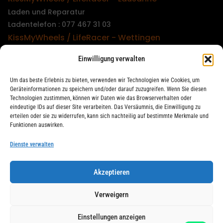
Laden und Reparatur
Ladentelefon : 077 467 31 03
KissMyWheels / LifeRacer - Wettingen
Laden und Reparatur
Einwilligung verwalten
Ladentelefon : 079 747 00 36
KissMyWheels / LifeRacer - Zürich Unterstrass
Um das beste Erlebnis zu bieten, verwenden wir Technologien wie Cookies, um
Laden und Reparatur
Geräteinformationen zu speichern und/oder darauf zuzugreifen. Wenn Sie diesen
Technologien zustimmen, können wir Daten wie das Browserverhalten oder
Ladentelefon : 078 261 06 40
eindeutige IDs auf dieser Site verarbeiten. Das Versäumnis, die Einwilligung zu
KissMyWheels / LifeRacer - Zürich Wiedikon
erteilen oder sie zu widerrufen, kann sich nachteilig auf bestimmte Merkmale und
Funktionen auswirken.
Reparatur
Ladentelefon : 044 594 48 87
Dienste verwalten
Akzeptieren
LifeRacer / KissMyWheels © 2026 Alle Rechte vorbehalten
Verweigern
Einstellungen anzeigen