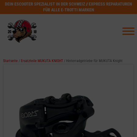
DEIN ESCOOTER SPEZIALIST IN DER SCHWEIZ // EXPRESS REPARATUREN
FÜR ALLE E-TROTTI MARKEN
Startseite
/
Ersatzteile MUKUTA KNIGHT
/ Hinterradgetriebe für MUKUTA Knight