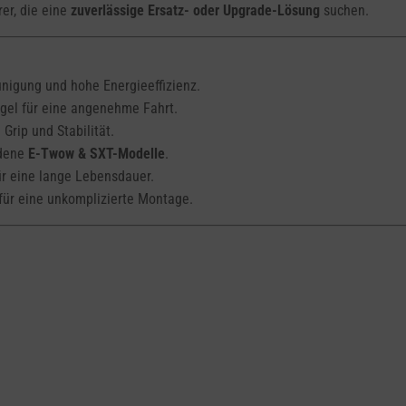
rer, die eine
zuverlässige Ersatz- oder Upgrade-Lösung
suchen.
nigung und hohe Energieeffizienz.
el für eine angenehme Fahrt.
Grip und Stabilität.
edene
E-Twow & SXT-Modelle
.
r eine lange Lebensdauer.
für eine unkomplizierte Montage.