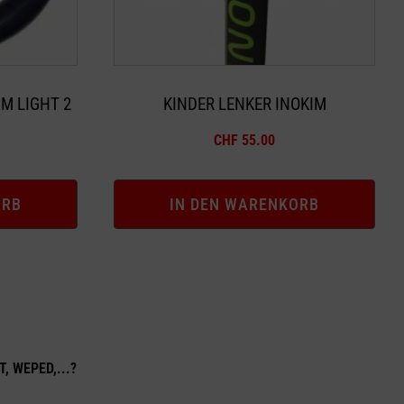
M LIGHT 2
KINDER LENKER INOKIM
CHF
55.00
ORB
IN DEN WARENKORB
T, WEPED,...?