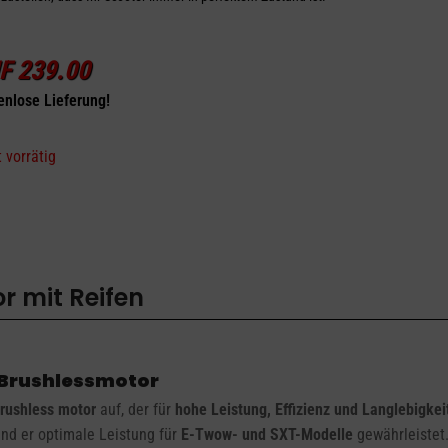
F
239.00
enlose Lieferung!
 vorrätig
 mit Reifen
 Brushlessmotor
brushless motor
auf, der für
hohe Leistung, Effizienz und Langlebigkei
end er optimale Leistung für
E-Twow- und SXT-Modelle
gewährleistet.