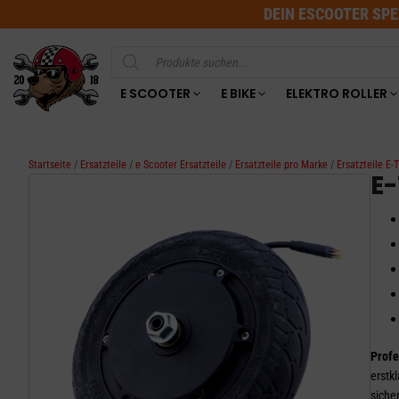
DEIN ESCOOTER SPE
Products
search
E SCOOTER
E BIKE
ELEKTRO ROLLER
Startseite
/
Ersatzteile
/
e Scooter Ersatzteile
/
Ersatzteile pro Marke
/
Ersatzteile 
E
Profe
erstk
siche