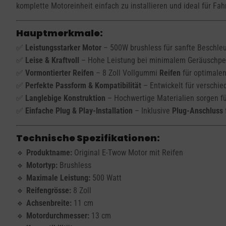
komplette Motoreinheit einfach zu installieren und ideal für Fah
Hauptmerkmale:
✅
Leistungsstarker Motor
– 500W brushless für sanfte Beschleu
✅
Leise & Kraftvoll
– Hohe Leistung bei minimalem Geräuschpeg
✅
Vormontierter Reifen
– 8 Zoll Vollgummi
Reifen
für optimalen 
✅
Perfekte Passform & Kompatibilität
– Entwickelt für verschi
✅
Langlebige Konstruktion
– Hochwertige Materialien sorgen fü
✅
Einfache Plug & Play-Installation
– Inklusive
Plug-Anschluss
Technische Spezifikationen:
🔹
Produktname:
Original E-Twow Motor mit Reifen
🔹
Motortyp:
Brushless
🔹
Maximale Leistung:
500 Watt
🔹
Reifengrösse:
8 Zoll
🔹
Achsenbreite:
11 cm
🔹
Motordurchmesser:
13 cm