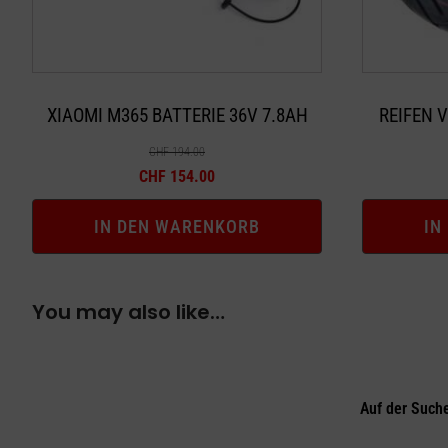
XIAOMI M365 BATTERIE 36V 7.8AH
REIFEN 
CHF
194.00
Ursprünglicher
Aktueller
CHF
154.00
Preis
Preis
IN DEN WARENKORB
IN
war:
ist:
CHF 194.00
CHF 154.00.
You may also like…
Auf der Such