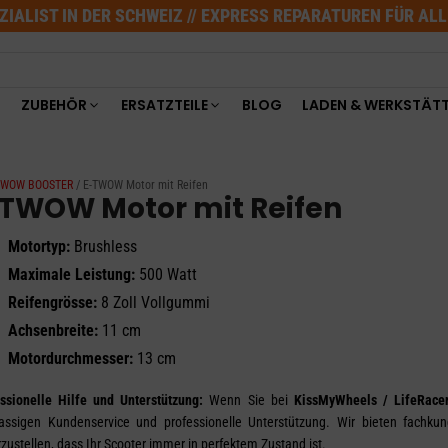
ZIALIST IN DER SCHWEIZ // EXPRESS REPARATUREN FÜR AL
ZUBEHÖR
ERSATZTEILE
BLOG
LADEN & WERKSTÄT
E-TWOW BOOSTER
/ E-TWOW Motor mit Reifen
-TWOW Motor mit Reifen
Motortyp:
Brushless
Maximale Leistung:
500 Watt
Reifengrösse:
8 Zoll Vollgummi
Achsenbreite:
11 cm
Motordurchmesser:
13 cm
ssionelle Hilfe und Unterstützung:
Wenn Sie bei
KissMyWheels / LifeRace
lassigen Kundenservice und professionelle Unterstützung. Wir bieten fachkun
rzustellen, dass Ihr Scooter immer in perfektem Zustand ist.