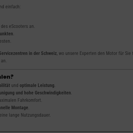
nd einfach:
 des eScooters an.
punkten
.
esten.
Servicezentren in der Schweiz
, wo unsere Experten den Motor für Si
 an.
hlen?
ilität
und
optimale Leistung
.
eunigung und hohe Geschwindigkeiten
.
aximalen Fahrkomfort.
hnelle Montage
.
eine lange Nutzungsdauer.