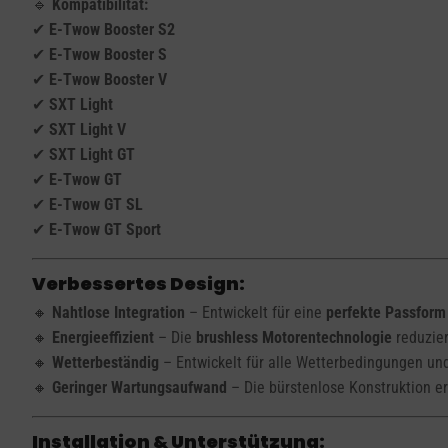
🔹
Kompatibilität:
✔
E-Twow Booster S2
✔
E-Twow Booster S
✔
E-Twow Booster V
✔
SXT Light
✔
SXT Light V
✔
SXT Light GT
✔
E-Twow GT
✔
E-Twow GT SL
✔
E-Twow GT Sport
Verbessertes Design:
🔸
Nahtlose Integration
– Entwickelt für eine
perfekte Passform
🔸
Energieeffizient
– Die
brushless Motorentechnologie
reduzier
🔸
Wetterbeständig
– Entwickelt für alle Wetterbedingungen und
🔸
Geringer Wartungsaufwand
– Die bürstenlose Konstruktion e
Installation & Unterstützung: