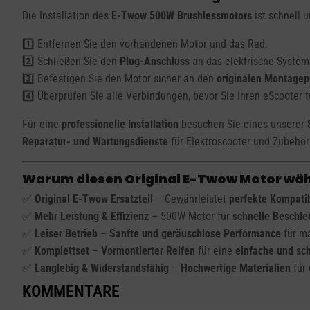
Die Installation des
E-Twow 500W Brushlessmotors
ist schnell u
1️⃣ Entfernen Sie den vorhandenen Motor und das Rad.
2️⃣ Schließen Sie den
Plug-Anschluss
an das elektrische System
3️⃣ Befestigen Sie den Motor sicher an den
originalen Montage
4️⃣ Überprüfen Sie alle Verbindungen, bevor Sie Ihren eScooter t
Für eine
professionelle Installation
besuchen Sie eines unserer
Reparatur- und Wartungsdienste
für Elektroscooter und Zubehör
Warum diesen Original E-Twow Motor wä
✅
Original E-Twow Ersatzteil
– Gewährleistet
perfekte Kompatib
✅
Mehr Leistung & Effizienz
– 500W Motor für
schnelle Beschl
✅
Leiser Betrieb
–
Sanfte und geräuschlose Performance
für m
✅
Komplettset
–
Vormontierter Reifen
für eine
einfache und sc
✅
Langlebig & Widerstandsfähig
–
Hochwertige Materialien
für 
KOMMENTARE