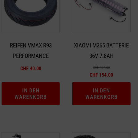
REIFEN VMAX R93
XIAOMI M365 BATTERIE
PERFORMANCE
36V 7.8AH
CHF
194.00
CHF
40.00
Ursprünglicher
Aktueller
CHF
154.00
Preis
Preis
IN DEN
IN DEN
war:
ist:
WARENKORB
WARENKORB
CHF 194.00
CHF 154.00.