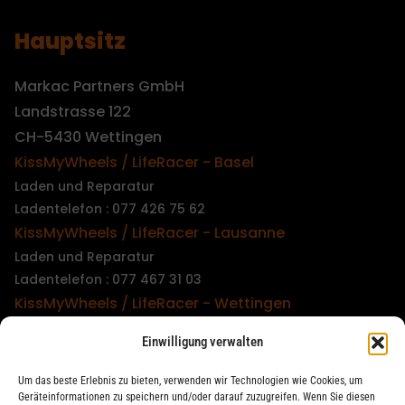
Hauptsitz
Markac Partners GmbH
Landstrasse 122
CH-5430 Wettingen
KissMyWheels / LifeRacer - Basel
Laden und Reparatur
Ladentelefon : 077 426 75 62
KissMyWheels / LifeRacer - Lausanne
Laden und Reparatur
Ladentelefon : 077 467 31 03
KissMyWheels / LifeRacer - Wettingen
Laden und Reparatur
Einwilligung verwalten
Ladentelefon : 079 747 00 36
KissMyWheels / LifeRacer - Zürich Unterstrass
Um das beste Erlebnis zu bieten, verwenden wir Technologien wie Cookies, um
Laden und Reparatur
Geräteinformationen zu speichern und/oder darauf zuzugreifen. Wenn Sie diesen