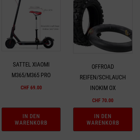
SATTEL XIAOMI
OFFROAD
M365/M365 PRO
REIFEN/SCHLAUCH
INOKIM OX
CHF
69.00
CHF
70.00
IN DEN
IN DEN
WARENKORB
WARENKORB