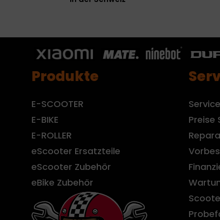
Produkte
Serv
E-SCOOTER
Servic
E-BIKE
Preise 
E-ROLLER
Repara
eScooter Ersatzteile
Vorbes
eScooter Zubehör
Finanz
eBike Zubehör
Wartun
Scoote
Probef