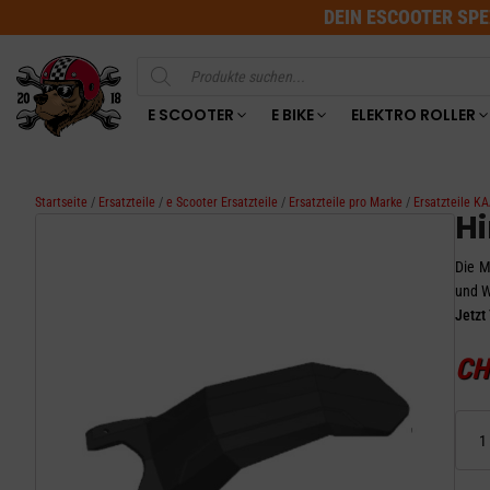
DEIN ESCOOTER SPE
Products
search
E SCOOTER
E BIKE
ELEKTRO ROLLER
Startseite
/
Ersatzteile
/
e Scooter Ersatzteile
/
Ersatzteile pro Marke
/
Ersatzteile 
H
Die M
und W
Jetzt
CH
Hinter
Schutz
–