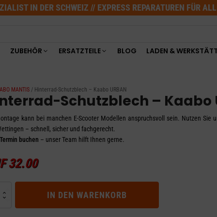
ZIALIST IN DER SCHWEIZ // EXPRESS REPARATUREN FÜR AL
ZUBEHÖR
ERSATZTEILE
BLOG
LADEN & WERKSTÄT
KAABO MANTIS
/ Hinterrad-Schutzblech – Kaabo URBAN
interrad-Schutzblech – Kaabo
ontage kann bei manchen E-Scooter Modellen anspruchsvoll sein. Nutzen Sie un
ettingen – schnell, sicher und fachgerecht.
 Termin buchen
– unser Team hilft Ihnen gerne.
F
32.00
rad-
IN DEN WARENKORB
blech