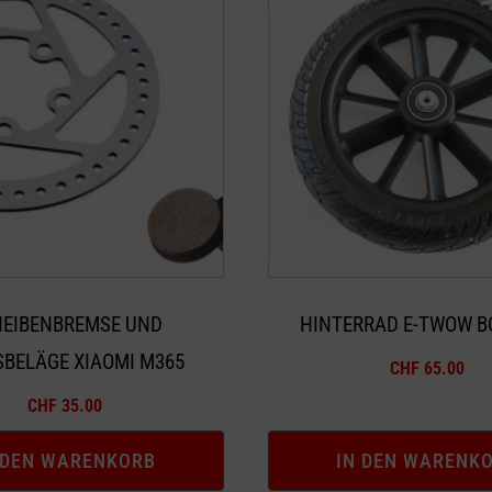
EIBENBREMSE UND
HINTERRAD E-TWOW B
BELÄGE XIAOMI M365
CHF
65.00
CHF
35.00
 DEN WARENKORB
IN DEN WARENK