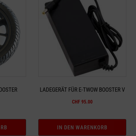
OOSTER
LADEGERÄT FÜR E-TWOW BOOSTER V
CHF
95.00
ORB
IN DEN WARENKORB