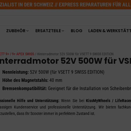
ZIALIST IN DER SCHWEIZ // EXPRESS REPARATUREN FÜR AL
ZUBEHÖR
ERSATZTEILE
BLOG
LADEN & WERKSTÄT
SETT 9+ / 9+ APEX SWISS
/ Hinterradmotor 52V 500W für VSETT 9 SWISS EDITION
nterradmotor 52V 500W für VS
Nennleistung:
52V 500W (für VSETT 9 SWISS EDITION)
Höhe des Magnetstahls:
40 mm
Bremsenkompatibilität:
Geeignet für die Installation von Scheiben
ssionelle Hilfe und Unterstützung:
Wenn Sie bei
KissMyWheels / LifeRace
lassigen Kundenservice und professionelle Unterstützung. Wir bieten fachkun
rzustellen, dass Ihr Scooter immer in perfektem Zustand ist.