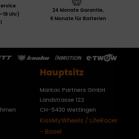
ervice
24 Monate Garantie,
-19 Uhr)
6 Monate für Batterien
1
Hauptsitz
Markac Partners GmbH
Landstrasse 122
nehmen
CH-5430 Wettingen
KissMyWheels / LifeRacer
- Basel