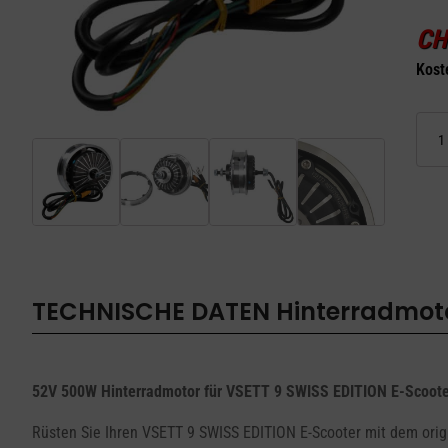
CH
Kost
Hinter
52V
500W
für
VSETT
9
SWISS
EDITI
Menge
TECHNISCHE DATEN
Hinterradmoto
52V 500W Hinterradmotor für VSETT 9 SWISS EDITION E-Scoote
Rüsten Sie Ihren VSETT 9 SWISS EDITION E-Scooter mit dem origi