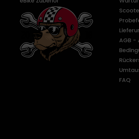
eBike Zubehör
Wartun
Scoote
Probef
Liefer
AGB - 
Beding
Rücker
Umtau
FAQ