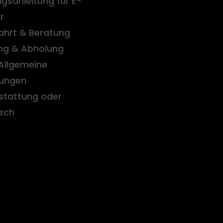
gsanleitung für E-
r
ahrt & Beratung
ung & Abholung
Allgemeine
ungen
stattung oder
sch