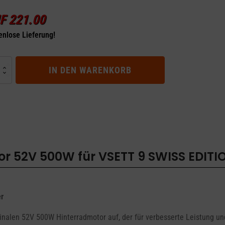
F
221.00
enlose Lieferung!
radmotor
IN DEN WARENKORB
ON
r 52V 500W für VSETT 9 SWISS EDITI
r
nalen 52V 500W Hinterradmotor auf, der für verbesserte Leistung und