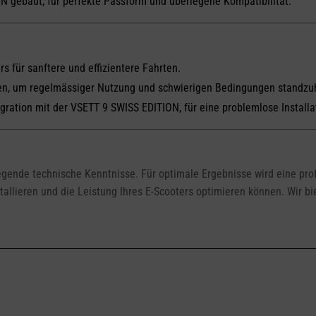
N gebaut, für perfekte Passform und überlegene Kompatibilität.
rs für sanftere und effizientere Fahrten.
ien, um regelmässiger Nutzung und schwierigen Bedingungen standzu
gration mit der VSETT 9 SWISS EDITION, für eine problemlose Installa
egende technische Kenntnisse. Für optimale Ergebnisse wird eine prof
tallieren und die Leistung Ihres E-Scooters optimieren können. Wir