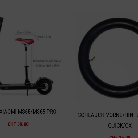
XIAOMI M365/M365 PRO
SCHLAUCH VORNE/HINTE
CHF
69.00
QUICK/OX
CHF
25.00