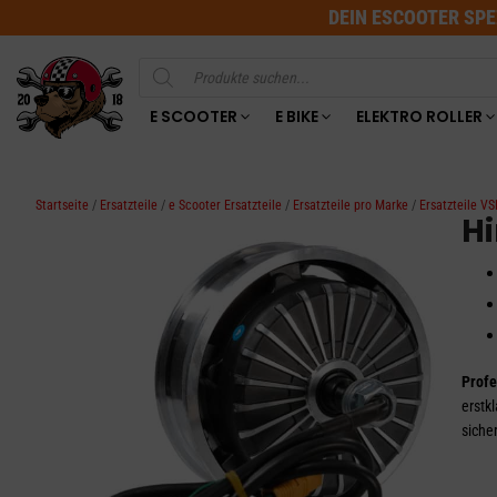
DEIN ESCOOTER SPE
Products
search
E SCOOTER
E BIKE
ELEKTRO ROLLER
Startseite
/
Ersatzteile
/
e Scooter Ersatzteile
/
Ersatzteile pro Marke
/
Ersatzteile V
Hi
Profe
erstk
siche