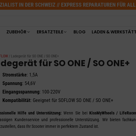
ZIALIST IN DER SCHWEIZ // EXPRESS REPARATUREN FÜR AL
ZUBEHÖR
ERSATZTEILE
BLOG
LADEN & WERKSTÄT
OFLOW
/ Ladegerät für SO ONE / SO ONE+
degerät für SO ONE / SO ONE+
Stromstärke
: 1,5A
Spannung
: 54,6V
Eingangsspannung
: 100-220V
Kompatibilität
: Geeignet für SOFLOW SO ONE / SO ONE+
ssionelle Hilfe und Unterstützung:
Wenn Sie bei
KissMyWheels / LifeRace
lassigen Kundenservice und professionelle Unterstützung. Wir bieten fachkun
rzustellen, dass Ihr Scooter immer in perfektem Zustand ist.