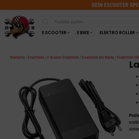
DEIN ESCOOTER SPE
Products
search
E SCOOTER
E BIKE
ELEKTRO ROLLER
Startseite
/
Ersatzteile
/
e Scooter Ersatzteile
/
Ersatzteile pro Marke
/
Ersatzteile S
La
Profe
erstk
siche