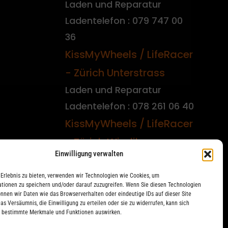
Laden und Reparatur
Ladentelefon : 079 747 00
36
KissMyWheels / LifeRacer
- Zürich Unterstrass
Laden und Reparatur
Ladentelefon : 078 261 06 40
KissMyWheels / LifeRacer
- Zürich Wiedikon
Einwilligung verwalten
Reparatur
Ladentelefon : 044 594 48
Erlebnis zu bieten, verwenden wir Technologien wie Cookies, um
tionen zu speichern und/oder darauf zuzugreifen. Wenn Sie diesen Technologien
87
nnen wir Daten wie das Browserverhalten oder eindeutige IDs auf dieser Site
as Versäumnis, die Einwilligung zu erteilen oder sie zu widerrufen, kann sich
f bestimmte Merkmale und Funktionen auswirken.