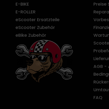
E-BIKE
Preise 
E-ROLLER
Repara
eScooter Ersatzteile
Vorbes
eScooter Zubehör
Finanz
eBike Zubehör
Wartun
Scoote
Probef
Liefer
AGB - 
Beding
Rücker
Umtau
FAQ