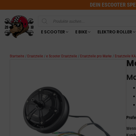
DEIN ESCOOTER SPE
Products
search
E SCOOTER
E BIKE
ELEKTRO ROLLER
Startseite
/
Ersatzteile
/
e Scooter Ersatzteile
/
Ersatzteile pro Marke
/
Ersatzteile 
Mo
Mo
Profe
Wenn 
Kunde