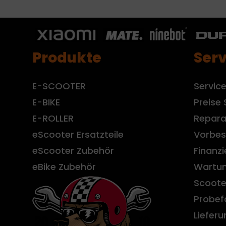
Produkte
Serv
E-SCOOTER
Servic
E-BIKE
Preise 
E-ROLLER
Repara
eScooter Ersatzteile
Vorbes
eScooter Zubehör
Finanz
eBike Zubehör
Wartun
Scoote
Probef
Liefer