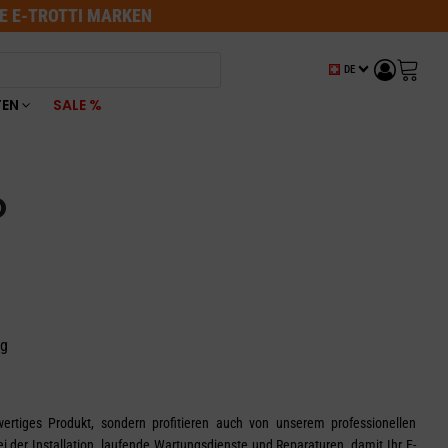
LE E-TROTTI MARKEN
DE
TEN
SALE %
O
ng
ertiges Produkt, sondern profitieren auch von unserem professionellen
 der Installation, laufende Wartungsdienste und Reparaturen, damit Ihr E-