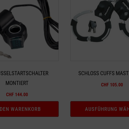
mehrere
Varianten
auf.
Die
Optionen
können
auf
der
Produktseite
SSELSTARTSCHALTER
SCHLOSS CUFFS MAST
gewählt
MONTIERT
CHF
105.00
werden
CHF
144.00
 DEN WARENKORB
AUSFÜHRUNG WÄ