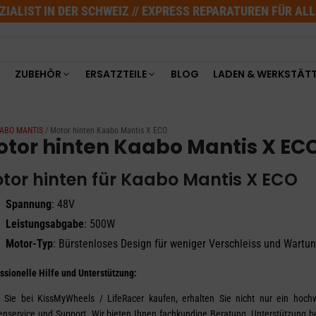
ZIALIST IN DER SCHWEIZ // EXPRESS REPARATUREN FÜR AL
ZUBEHÖR
ERSATZTEILE
BLOG
LADEN & WERKSTÄT
KAABO MANTIS
/ Motor hinten Kaabo Mantis X ECO
tor hinten Kaabo Mantis X EC
tor hinten für Kaabo Mantis X ECO
Spannung
: 48V
Leistungsabgabe
: 500W
Motor-Typ
: Bürstenloses Design für weniger Verschleiss und Wartu
ssionelle Hilfe und Unterstützung:
Sie bei KissMyWheels / LifeRacer kaufen, erhalten Sie nicht nur ein hochw
nservice und Support. Wir bieten Ihnen fachkundige Beratung, Unterstützung bei