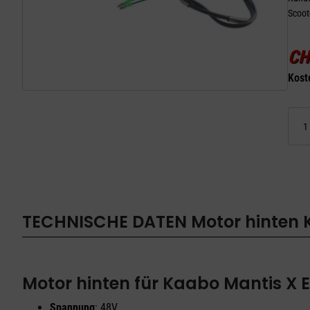
Scoot
CH
Kost
Motor
hinten
Kaabo
Mantis
X
ECO
Menge
TECHNISCHE DATEN
Motor hinten
Motor hinten für Kaabo Mantis X 
Spannung
: 48V