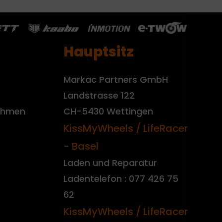
Hauptsitz
Markac Partners GmbH
Landstrasse 122
nehmen
CH-5430 Wettingen
KissMyWheels / LifeRacer
- Basel
Laden und Reparatur
Ladentelefon : 077 426 75
62
KissMyWheels / LifeRacer