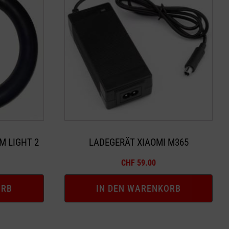
M LIGHT 2
LADEGERÄT XIAOMI M365
CHF
59.00
ORB
IN DEN WARENKORB