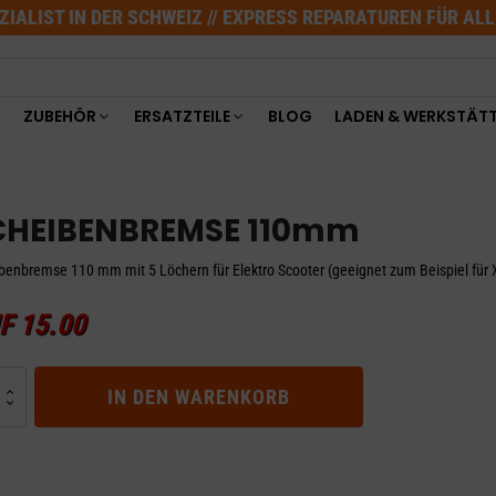
ZIALIST IN DER SCHWEIZ // EXPRESS REPARATUREN FÜR AL
ZUBEHÖR
ERSATZTEILE
BLOG
LADEN & WERKSTÄT
CHEIBENBREMSE 110mm
benbremse 110 mm mit 5 Löchern für Elektro Scooter (geeignet zum Beispiel für 
F
15.00
BENBREMSE
IN DEN WARENKORB
m