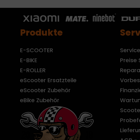
Produkte
Serv
E-SCOOTER
Servic
E-BIKE
Preise 
E-ROLLER
Repara
eScooter Ersatzteile
Vorbes
eScooter Zubehör
Finanz
eBike Zubehör
Wartun
Scoote
Probef
Liefer