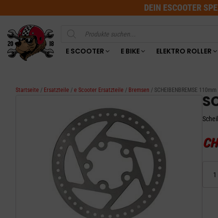
DEIN ESCOOTER SPE
Products
search
E SCOOTER
E BIKE
ELEKTRO ROLLER
Startseite
/
Ersatzteile
/
e Scooter Ersatzteile
/
Bremsen
/ SCHEIBENBREMSE 110mm
S
Schei
CH
SCHEI
110m
Menge