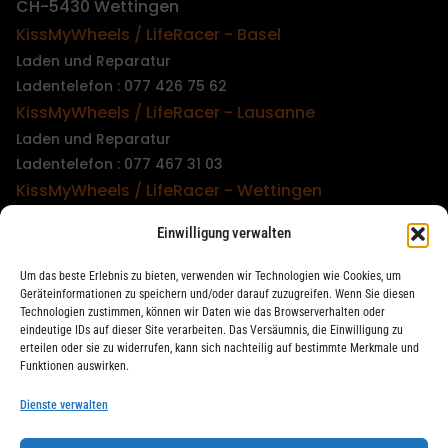
CH-5430 Wettingen
KissMyWheels / LifeRacer - Basel
Laden und Reparatur
Ladentelefon : 077 426 75 62
KissMyWheels / LifeRacer - Lausanne
Laden und Reparatur
Ladentelefon : 077 467 31 03
KissMyWheels / LifeRacer - Wettingen
Laden und Reparatur
Einwilligung verwalten
Ladentelefon : 079 747 00 36
KissMyWheels / LifeRacer - Zürich Unterstrass
Um das beste Erlebnis zu bieten, verwenden wir Technologien wie Cookies, um
Laden und Reparatur
Geräteinformationen zu speichern und/oder darauf zuzugreifen. Wenn Sie diesen
Technologien zustimmen, können wir Daten wie das Browserverhalten oder
Ladentelefon : 078 261 06 40
eindeutige IDs auf dieser Site verarbeiten. Das Versäumnis, die Einwilligung zu
KissMyWheels / LifeRacer - Zürich Wiedikon
erteilen oder sie zu widerrufen, kann sich nachteilig auf bestimmte Merkmale und
Funktionen auswirken.
Reparatur
Ladentelefon : 044 594 48 87
Dienste verwalten