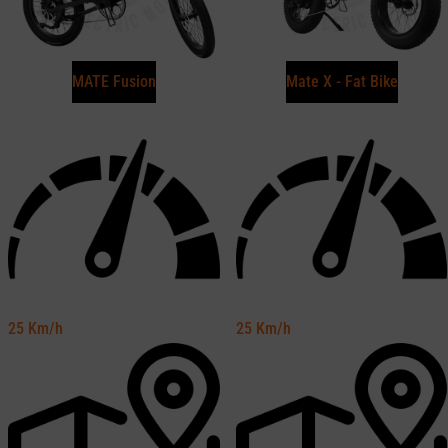
MATE Fusion
Mate X - Fat Bike
25
Km/h
25
Km/h