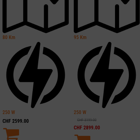
80
Km
95
Km
250
W
250
W
CHF
3199.00
CHF
2599.00
CHF
2899.00