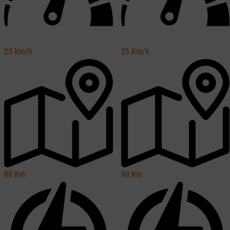
25
Km/h
25
Km/h
80
Km
80
Km