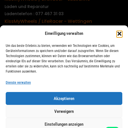
Laden und Reparatur
Ladentelefon : 077 467 31 03
KissMyWheels / LifeRacer - Wettingen
Laden und Reparatur
Einwilligung verwalten
Ladentelefon : 079 747 00 36
KissMyWheels / LifeRacer - Zürich Unterstrass
Um das beste Erlebnis zu bieten, verwenden wir Technologien wie Cookies, um
Laden und Reparatur
Geräteinformationen zu speichern und/oder darauf zuzugreifen. Wenn Sie diesen
Technologien zustimmen, können wir Daten wie das Browserverhalten oder
Ladentelefon : 078 261 06 40
eindeutige IDs auf dieser Site verarbeiten. Das Versäumnis, die Einwilligung zu
KissMyWheels / LifeRacer - Zürich Wiedikon
erteilen oder sie zu widerrufen, kann sich nachteilig auf bestimmte Merkmale und
Funktionen auswirken.
Reparatur
Ladentelefon : 044 594 48 87
Dienste verwalten
Akzeptieren
LifeRacer / KissMyWheels © 2026 Alle Rechte vorbehalten
Verweigern
Einstellungen anzeigen